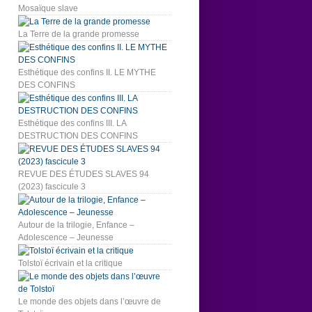
Mosaïque slave
La Terre de la grande promesse
Esthétique des confins II. LE MYTHE
DES CONFINS
Esthétique des confins III. LA
DESTRUCTION DES CONFINS
REVUE DES ÉTUDES SLAVES 94
(2023) fascicule 3
Autour de la trilogie, Enfance –
Adolescence – Jeunesse
Tolstoï écrivain et la critique
Le monde des objets dans l’œuvre de