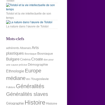
Tolstoï
Tolstoï et la vie intellectuelle de son
temps
La nature dans l’œuvre de Tolstoï
Mots-clefs
Arts
adhérents
Albanais
plastiques
Bosniaque
Bosniaque
Bulgare
Croate
Cinéma
don pour
Démographie
une cause précise
Europe
Ethnologie
médiane
ex-Yougoslavie
Généralités
Folklore
Généralités slaves
Histoire
Géographie
Histoire