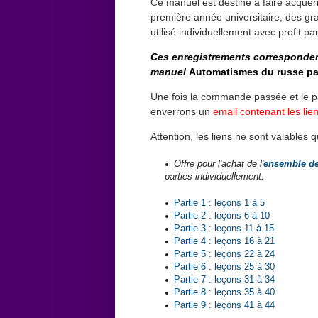
Ce manuel est destiné à faire acquér
première année universitaire, des gra
utilisé individuellement avec profit
Ces enregistrements correspondent
manuel
Automatismes du russe pa
Une fois la commande passée et le pa
enverrons un
email contenant les lien
Attention, les liens ne sont valables
Offre pour l'achat de l'
ensemble de
parties individuellement.
Partie 1 : leçons 1 à 5
Partie 2 : leçons 6 à 10
Partie 3 : leçons 11 à 15
Partie 4 : leçons 16 à 21
Partie 5 : leçons 22 à 24
Partie 6 : leçons 25 à 30
Partie 7 : leçons 31 à 34
Partie 8 : leçons 35 à 40
Partie 9 : leçons 41 à 44