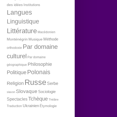
des idées
Institutions
Langues
Linguistique
Littérature
Macédonien
Méthode
Monténégrin
Musique
Par domaine
orthodoxie
culturel
Par domaine
Philosophie
géographique
Polonais
Politique
Russe
Religion
Serbe
Slovaque
Sociologie
slavon
Tchèque
Spectacles
Théâtre
Ukrainien
Étymologie
Traduction