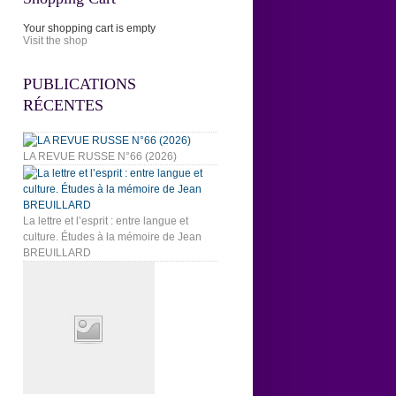
Your shopping cart is empty
Visit the shop
PUBLICATIONS
RÉCENTES
LA REVUE RUSSE N°66 (2026)
La lettre et l’esprit : entre langue et
culture. Études à la mémoire de Jean
BREUILLARD