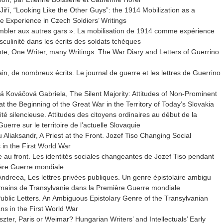
Jiří, “Looking Like the Other Guys”: the 1914 Mobilization as a
e Experience in Czech Soldiers’ Writings
bler aux autres gars ». La mobilisation de 1914 comme expérience
sculinité dans les écrits des soldats tchèques
nte, One Writer, many Writings. The War Diary and Letters of Guerrino
ain, de nombreux écrits. Le journal de guerre et les lettres de Guerrino
 Kováčová Gabriela, The Silent Majority: Attitudes of Non-Prominent
at the Beginning of the Great War in the Territory of Today’s Slovakia
té silencieuse. Attitudes des citoyens ordinaires au début de la
erre sur le territoire de l’actuelle Slovaquie
 Aliaksandr, A Priest at the Front. Jozef Tiso Changing Social
s in the First World War
e au front. Les identités sociales changeantes de Jozef Tiso pendant
ère Guerre mondiale
Andreea, Les lettres privées publiques. Un genre épistolaire ambigu
ains de Transylvanie dans la Première Guerre mondiale
Public Letters. An Ambiguous Epistolary Genre of the Transyl­vanian
s in the First World War
szter, Paris or Weimar? Hungarian Writers’ and Intellectuals’ Early