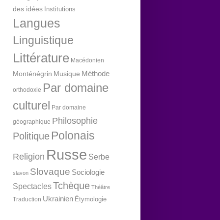
des idées
Institutions
Langues
Linguistique
Littérature
Macédonien
Méthode
Monténégrin
Musique
Par domaine
orthodoxie
culturel
Par domaine
Philosophie
géographique
Polonais
Politique
Russe
Religion
Serbe
Slovaque
Sociologie
slavon
Tchèque
Spectacles
Théâtre
Ukrainien
Étymologie
Traduction