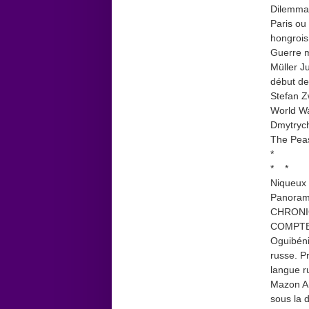
Dilemmas
Paris ou
hongrois
Guerre 
Müller J
début de
Stefan Z
World W
Dmytrych
The Peas
*
* *
Niqueux 
Panorama
CHRONI
COMPT
Oguibéni
russe. P
langue r
Mazon An
sous la 