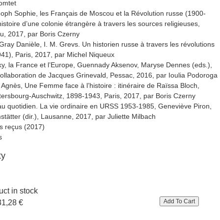
omtet
ph Sophie, les Français de Moscou et la Révolution russe (1900-
histoire d’une colonie étrangère à travers les sources religieuses,
u, 2017, par Boris Czerny
ray Danièle, I. M. Grevs. Un historien russe à travers les révolutions
41), Paris, 2017, par Michel Niqueux
y, la France et l’Europe, Guennady Aksenov, Maryse Dennes (eds.),
collaboration de Jacques Grinevald, Pessac, 2016, par Ioulia Podoroga
 Agnès, Une Femme face à l’histoire : itinéraire de Raïssa Bloch,
tersbourg-Auschwitz, 1898-1943, Paris, 2017, par Boris Czerny
 au quotidien. La vie ordinaire en URSS 1953-1985, Geneviève Piron,
tätter (dir.), Lausanne, 2017, par Juliette Milbach
 reçus (2017)
s
ty
ct in stock
31,28 €