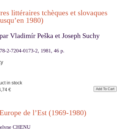
es littéraires tchèques et slovaques
(jusqu’en 1980)
 par Vladimír Peška et Joseph Suchy
8-2-7204-0173-2, 1981, 46 p.
ty
ct in stock
4,74 €
Europe de l’Est (1969-1980)
selyne CHENU