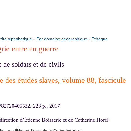
rdre alphabétique
»
Par domaine géographique
»
Tchèque
rie entre en guerre
 de soldats et de civils
e des études slaves, volume
88, fascicule
82720405532, 223 p., 2017
 direction d’Étienne Boisserie et de Catherine Horel
tion, par Étienne Boisserie et Catherine Horel