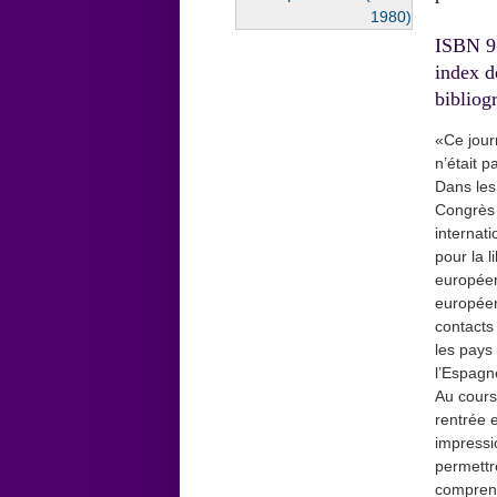
ISBN 97
index d
bibliog
«Ce jour
n’était p
Dans les
Congrès 
internati
pour la l
européen
européenn
contacts
les pays
l’Espagn
Au cours
rentrée 
impressi
permettr
comprend