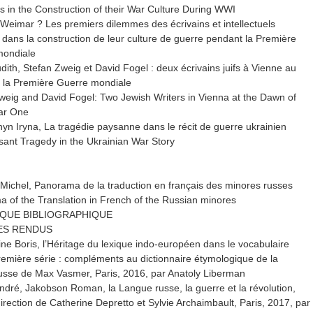
 in the Construction of their War Culture During WWI
 Weimar ? Les premiers dilemmes des écrivains et intellectuels
 dans la construction de leur culture de guerre pendant la Première
mondiale
udith, Stefan Zweig et David Fogel : deux écrivains juifs à Vienne au
 la Première Guerre mondiale
weig and David Fogel: Two Jewish Writers in Vienna at the Dawn of
ar One
yn Iryna, La tragédie paysanne dans le récit de guerre ukrainien
ant Tragedy in the Ukrainian War Story
Michel, Panorama de la traduction en français des minores russes
 of the Translation in French of the Russian minores
QUE BIBLIOGRAPHIQUE
ES RENDUS
ne Boris, l’Héritage du lexique indo-européen dans le vocabulaire
remière série : compléments au dictionnaire étymologique de la
usse de Max Vasmer, Paris, 2016, par Anatoly Liberman
dré, Jakobson Roman, la Langue russe, la guerre et la révolution,
direction de Catherine Depretto et Sylvie Archaimbault, Paris, 2017, par