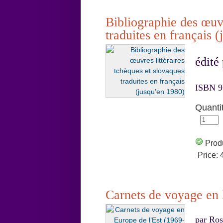
Bibliographie des œuvr
traduites en français 
édité
ISBN 97
Quanti
Produ
Price:
Carnets de voyage en 
par Ro