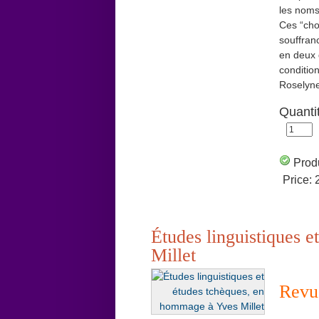
les noms
Ces “cho
souffran
en deux 
condition
Roselyne
Quanti
Produ
Price:
Études linguistiques 
Millet
Revue