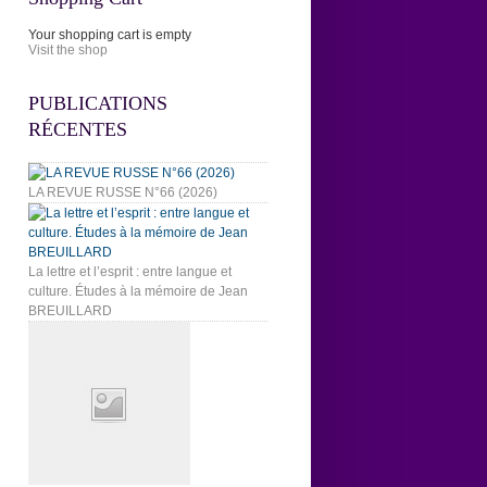
Your shopping cart is empty
Visit the shop
PUBLICATIONS
RÉCENTES
LA REVUE RUSSE N°66 (2026)
La lettre et l’esprit : entre langue et
culture. Études à la mémoire de Jean
BREUILLARD