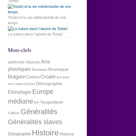
Tolstoï
Tolstoï et la vie intellectuelle de son
temps
La nature dans l’œuvre de Tolstoï
Mots-clefs
Arts
adhérents
Albanais
plastiques
Bosniaque
Bosniaque
Bulgare
Croate
Cinéma
don pour
Démographie
une cause précise
Europe
Ethnologie
médiane
ex-Yougoslavie
Généralités
Folklore
Généralités slaves
Histoire
Géographie
Histoire