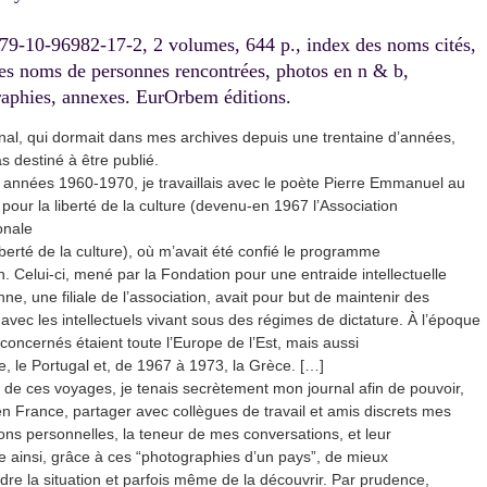
9-10-96982-17-2, 2 volumes, 644 p., index des noms cités,
es noms de personnes rencontrées, photos en n & b,
raphies, annexes. EurOrbem éditions.
nal, qui dormait dans mes archives depuis une trentaine d’années,
as destiné à être publié.
 années 1960-1970, je travaillais avec le poète Pierre Emmanuel au
pour la liberté de la culture (devenu-en 1967 l’Association
onale
iberté de la culture), où m’avait été confié le programme
. Celui-ci, mené par la Fondation pour une entraide intellectuelle
e, une filiale de l’association, avait pour but de maintenir des
 avec les intellectuels vivant sous des régimes de dictature. À l’époque
 concernés étaient toute l’Europe de l’Est, mais aussi
e, le Portugal et, de 1967 à 1973, la Grèce. […]
 de ces voyages, je tenais secrètement mon journal afin de pouvoir,
en France, partager avec collègues de travail et amis discrets mes
ons personnelles, la teneur de mes conversations, et leur
e ainsi, grâce à ces “photographies d’un pays”, de mieux
re la situation et parfois même de la découvrir. Par prudence,