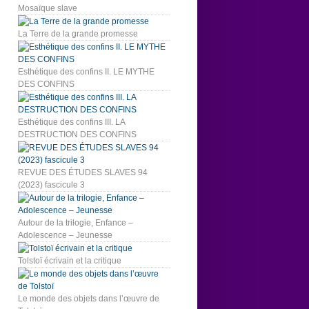
Mosaïque slave
La Terre de la grande promesse
Esthétique des confins II. LE MYTHE
DES CONFINS
Esthétique des confins III. LA
DESTRUCTION DES CONFINS
REVUE DES ÉTUDES SLAVES 94
(2023) fascicule 3
Autour de la trilogie, Enfance –
Adolescence – Jeunesse
Tolstoï écrivain et la critique
Le monde des objets dans l’œuvre de