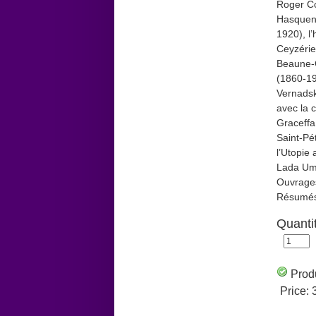
Roger C
Hasqueno
1920), l’
Ceyzérie
Beaune-G
(1860-19
Vernadsk
avec la 
Graceffa
Saint-Pé
l’Utopie
Lada Ums
Ouvrages
Résumé
Quanti
Produ
Price: