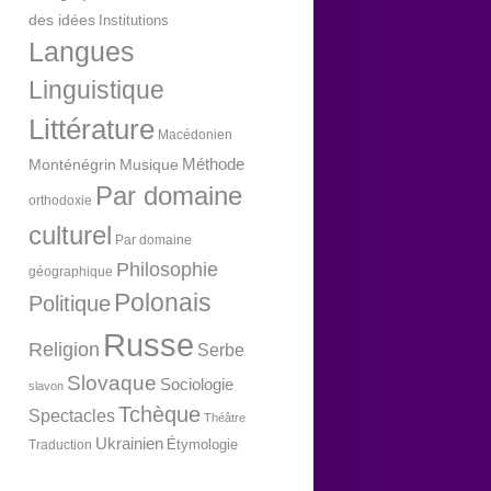
des idées
Institutions
Langues
Linguistique
Littérature
Macédonien
Méthode
Monténégrin
Musique
Par domaine
orthodoxie
culturel
Par domaine
Philosophie
géographique
Polonais
Politique
Russe
Religion
Serbe
Slovaque
Sociologie
slavon
Tchèque
Spectacles
Théâtre
Ukrainien
Étymologie
Traduction