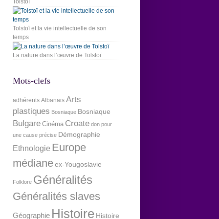
Tolstoï
Tolstoï et la vie intellectuelle de son
temps
La nature dans l’œuvre de Tolstoï
Mots-clefs
Arts
adhérents
Albanais
plastiques
Bosniaque
Bosniaque
Bulgare
Croate
Cinéma
don pour
Démographie
une cause précise
Europe
Ethnologie
médiane
ex-Yougoslavie
Généralités
Folklore
Généralités slaves
Histoire
Géographie
Histoire