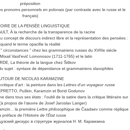
préposition
ronoms personnels en polonais (par contraste avec le russe et le
français)
TOIRE DE LA PENSÉE LINGUISTIQUE
LT, À la recherche de la transparence de la racine
ncept de discours indirect libre et la représentation des pensées :
quand le terme opacifie la réalité
circonstances " chez les grammairiens russes du XVIIIe siècle
xail Vasil'evič Lomonosov (1711-1765) et le latin
RDE, La théorie de la langue chez Šiškov
u sujet : syntaxe de dépendance et grammairiens slavophiles
UTOUR DE NICOLAS KARAMZINE
tique d'art : la peinture dans les
Lettres d'un voyageur russe
EPRETTO, Puškin, Karamzin et Borid Godunov
ns tous ses états : l'oubli de la satire dans la critique littéraire sur
 (à propos de l’œuvre de Josef Jaroslav Langer)
mzin... la première
Lettre philosophique
de Čaadaev comme réplique
a préface de l'
Histoire de l'État russe
зский дискурс в структуре журналов Н. М. Карамзина