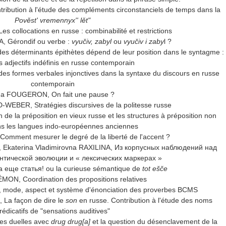
ribution à l'étude des compléments circonstanciels de temps dans la
Pověst' vremennyx'' lět"
s collocations en russe : combinabilité et restrictions
, Gérondif ou verbe :
vyučiv, zabyl
ou
vyučiv i zaby
l ?
es déterminants épithètes dépend de leur position dans le syntagme :
s adjectifs indéfinis en russe contemporain
des formes verbales injonctives dans la syntaxe du discours en russe
contemporain
ina FOUGERON, On fait une pause ?
WEBER, Stratégies discursives de la politesse russe
 de la préposition en vieux russe et les structures à préposition non
ans les langues indo-européennes anciennes
mment mesurer le degré de la liberté de l'accent ?
, Ekaterina Vladimirovna RAXILINA, Из корпусных наблюдений над
антической эволюции и « лексических маркерах »
 еще статья! ou la curieuse sémantique de
tot ešče
MON, Coordination des propositions relatives
mode, aspect et système d'énonciation des proverbes BCMS
a façon de dire le
son
en russe. Contribution à l'étude des noms
rédicatifs de "sensations auditives"
es duelles avec
drug drug[a]
et la question du désenclavement de la