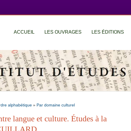
ACCUEIL
LES OUVRAGES
LES ÉDITIONS
rdre alphabétique
»
Par domaine culturel
entre langue et culture. Études à la
REUILLARD