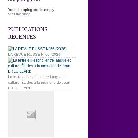
Your shopping cart is empty
Visit the shop
PUBLICATIONS
RÉCENTES
LA REVUE RUSSE N°66 (2026)
La lettre et l’esprit : entre langue et
culture. Études à la mémoire de Jean
BREUILLARD