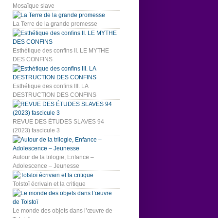
Mosaïque slave
La Terre de la grande promesse
Esthétique des confins II. LE MYTHE
DES CONFINS
Esthétique des confins III. LA
DESTRUCTION DES CONFINS
REVUE DES ÉTUDES SLAVES 94
(2023) fascicule 3
Autour de la trilogie, Enfance –
Adolescence – Jeunesse
Tolstoï écrivain et la critique
Le monde des objets dans l’œuvre de