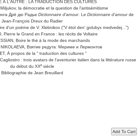
 À L'AUTRE : LA TRADUCTION DES CULTURES
ljukov, la démocratie et la question de l'antisémitisme
Кинга Дрё дю Радье
Dictionnaire d'amour
. Le
Dictionnaire d'amour
de
Jean-François Dreux du Radier
d'un poème de V. Xlebnikov ("V ètot den' golubyx medvedej...")
Pierre le Grand en France : les récits de Voltaire
SIAN, Boire le thé à la mode des marchands
na NIKOLAEVA, Взятие редута: Мериме и Лермонтов
, À propos de la " traduction des cultures "
ostro : trois avatars de l'aventurier italien dans la littérature russe
e
du début du XX
siècle
Bibliographie de Jean Breuillard