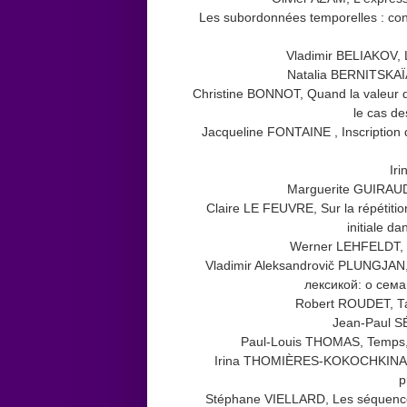
Les subordonnées temporelles : cont
Vladimir BELIAKOV, Le
Natalia BERNITSKAÏA
Christine BONNOT, Quand la valeur d
le cas de
Jacqueline FONTAINE , Inscription 
Ir
Marguerite GUIRAUD-
Claire LE FEUVRE, Sur la répétition
initiale d
Werner LEHFELDT, Co
Vladimir Aleksandrovič PLUNGJAN
лексикой: о сем
Robert ROUDET, Та
Jean-Paul SÉ
Paul-Louis THOMAS, Temps, 
Irina THOMIÈRES-KOKOCHKINA, L
p
Stéphane VIELLARD, Les séquenc