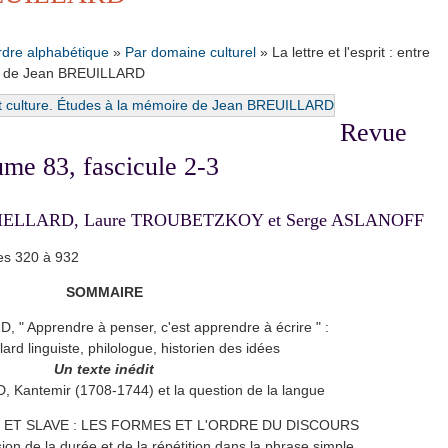
rdre alphabétique
»
Par domaine culturel
»
La lettre et l'esprit : entre
ire de Jean BREUILLARD
Revue
ume 83, fascicule 2-3
ane VIELLARD, Laure TROUBETZKOY et Serge ASLANOFF
es 320 à 932
SOMMAIRE
 " Apprendre à penser, c'est apprendre à écrire " :
lard linguiste, philologue, historien des idées
Un texte inédit
Kantemir (1708-1744) et la question de la langue
 ET SLAVE : LES FORMES ET L'ORDRE DU DISCOURS
ion de la durée et de la répétition dans la phrase simple.