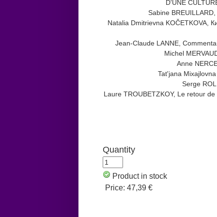
D'UNE CULTURE
Sabine BREUILLARD, Mi
Natalia Dmitrievna KOČETKOVA, 
Jean-Claude LANNE, Commentaire 
Michel MERVAUD, 
Anne NERCES
Tat'jana Mixajlov
Serge ROLET
Laure TROUBETZKOY, Le retour de Cagli
Quantity
Product in stock
Price:
47,39 €