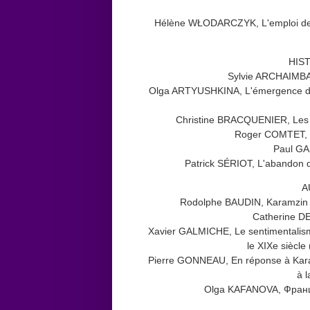
Hélène WŁODARCZYK, L'emploi des p
HIS
Sylvie ARCHAIMBAU
Olga ARTYUSHKINA, L'émergence du co
Christine BRACQUENIER, Les " 
Roger COMTET, Mi
Paul GA
Patrick SÉRIOT, L'abandon d
A
Rodolphe BAUDIN, Karamzin cri
Catherine D
Xavier GALMICHE, Le sentimentalisme da
le XIXe siècle
Pierre GONNEAU, En réponse à Kara
à l
Olga KAFANOVA, Францу