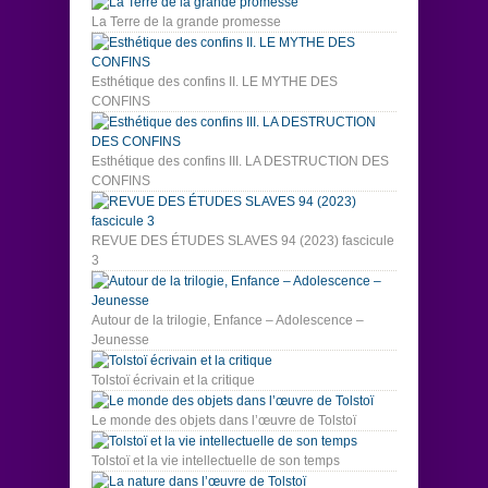
La Terre de la grande promesse
Esthétique des confins II. LE MYTHE DES
CONFINS
Esthétique des confins III. LA DESTRUCTION DES
CONFINS
REVUE DES ÉTUDES SLAVES 94 (2023) fascicule
3
Autour de la trilogie, Enfance – Adolescence –
Jeunesse
Tolstoï écrivain et la critique
Le monde des objets dans l’œuvre de Tolstoï
Tolstoï et la vie intellectuelle de son temps