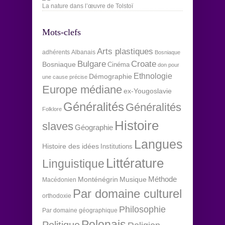
La nature dans l’œuvre de Tolstoï
Mots-clefs
Arts plastiques
adhérents
Albanais
Bosniaque
Bulgare
Croate
Bosniaque
Cinéma
don pour
Ethnologie
Démographie
une cause précise
Europe médiane
ex-Yougoslavie
Généralités
Généralités
Folklore
Histoire
slaves
Géographie
Langues
Histoire des idées
Institutions
Littérature
Linguistique
Méthode
Monténégrin
Musique
Macédonien
Par domaine culturel
orthodoxie
Philosophie
Par domaine géographique
Polonais
Politique