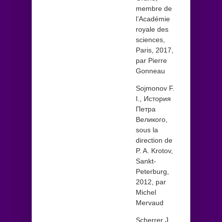
membre de
l’Académie
royale des
sciences,
Paris, 2017,
par Pierre
Gonneau
Sojmonov F.
I., История
Петра
Великого,
sous la
direction de
P. A. Krotov,
Sankt-
Peterburg,
2012, par
Michel
Mervaud
Scherrer J.,