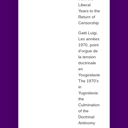
Liberal
Years to the
Return of
Censorship
Gatti Luigi,
Les années
1970, point
d’orgue de
la tension
doctrinale
en
Yougoslavie
The 1970’s
in
Yugoslavia:
the
Culmination
of the
Doctrinal
Antinomy