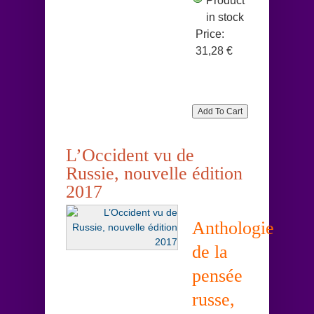
Product
in stock
Price:
31,28 €
L’Occident vu de
Russie, nouvelle édition
2017
Anthologie
de la
pensée
russe,