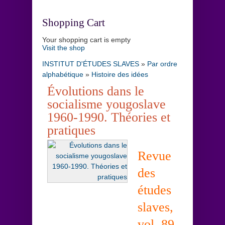
Shopping Cart
Your shopping cart is empty
Visit the shop
INSTITUT D'ÉTUDES SLAVES
»
Par ordre
alphabétique
»
Histoire des idées
Évolutions dans le
socialisme yougoslave
1960-1990. Théories et
pratiques
Revue
des
études
slaves,
vol. 89,