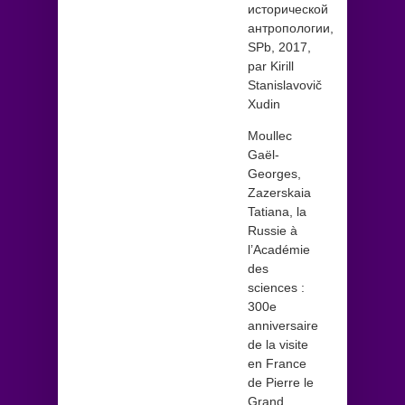
исторической
антропологии,
SPb, 2017,
par Kirill
Stanislavovič
Xudin
Moullec
Gaël-
Georges,
Zazerskaia
Tatiana, la
Russie à
l’Académie
des
sciences :
300e
anniversaire
de la visite
en France
de Pierre le
Grand,