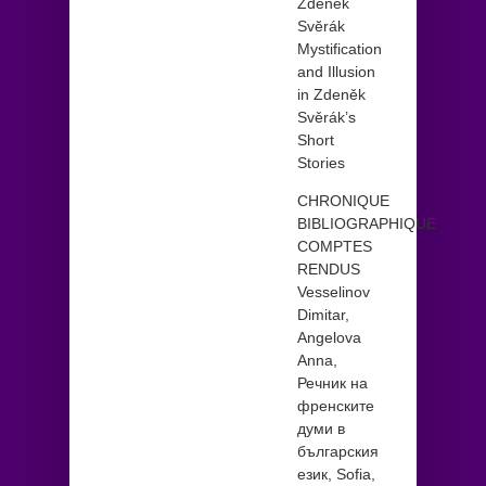
Zdenĕk
Svĕrák
Mystification
and Illusion
in Zdeněk
Svěrák’s
Short
Stories
CHRONIQUE
BIBLIOGRAPHIQUE
COMPTES
RENDUS
Vesselinov
Dimitar,
Angelova
Anna,
Речник на
френските
думи в
българския
език, Sofia,