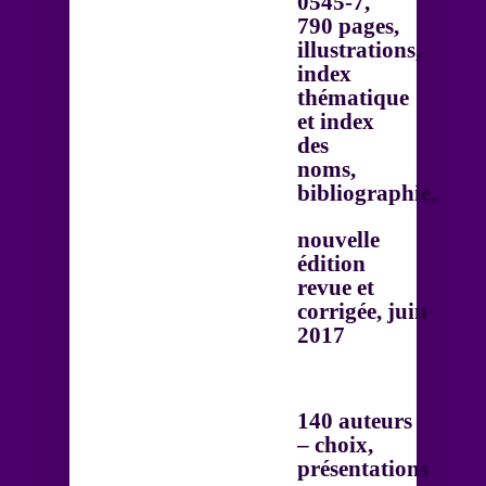
0545-7,
790 pages,
illustrations,
index
thématique
et index
des
noms,
bibliographie,
nouvelle
édition
revue et
corrigée, juin
2017
140 auteurs
– choix,
présentations