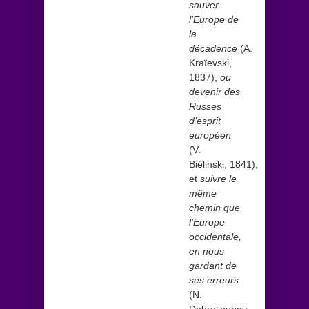
sauver
l’Europe de
la
décadence
(A.
Kraïevski,
1837),
ou
devenir des
Russes
d’esprit
européen
(V.
Biélinski, 1841),
et
suivre le
même
chemin que
l’Europe
occidentale,
en nous
gardant de
ses erreurs
(N.
Dobrolioubov,