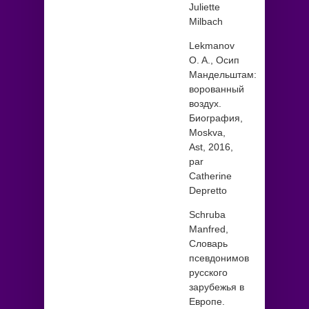
Juliette
Milbach
Lekmanov
O. A., Осип
Мандельштам:
ворованный
воздух.
Биография,
Моskva,
Аst, 2016,
par
Catherine
Depretto
Schruba
Manfred,
Словарь
псевдонимов
русского
зарубежья в
Европе.