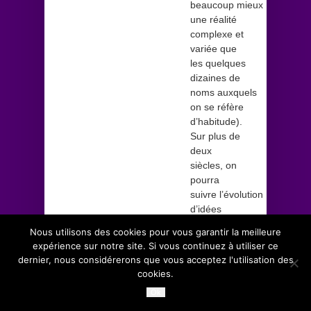
beaucoup mieux
une réalité
complexe et
variée que
les quelques
dizaines de
noms auxquels
on se réfère
d’habitude).
Sur plus de
deux
siècles, on
pourra
suivre l’évolution
d’idées
antagonistes
Nous utilisons des cookies pour vous garantir la meilleure
issues d’une
expérience sur notre site. Si vous continuez à utiliser ce
part des
dernier, nous considérerons que vous acceptez l'utilisation des
Lumières
cookies.
françaises (droits
Ok
de l’homme,
État de