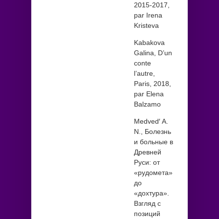
2015-2017,
par Irena
Kristeva
Kabakova
Galina, D’un
conte
l’autre,
Paris, 2018,
par Elena
Balzamo
Medved′ A.
N., Болезнь
и больные в
Древней
Руси: от
«рудомета»
до
«дохтура».
Взгляд с
позиций