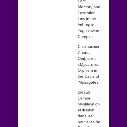
Past,
Memory and
Lustration:
Law in the
Imbroglio
Yugoslavian
Complex
Светликова
Илона,
Орфизм в
«Мусагете»
Orphism in
the Circle of
‘Musagetes’
Bidaud
Samuel,
Mystification
et illusion
dans les
nouvelles de