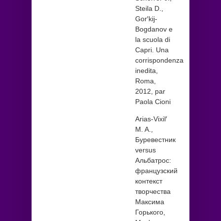
Steila D.,
Gor′kij-
Bogdanov e
la scuola di
Capri. Una
corrispondenza
inedita,
Roma,
2012, par
Paola Cioni
Arias-Vixil′
M. A.,
Буревестник
versus
Альбатрос:
французский
контекст
творчества
Максима
Горького,