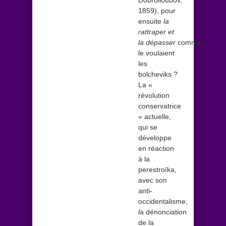
1859), pour
ensuite
la
rattraper et
la dépasser
comme
le voulaient
les
bolcheviks ?
La «
révolution
conservatrice
» actuelle,
qui se
développe
en réaction
à la
perestroïka,
avec son
anti-
occidentalisme,
l
a dénonciation
de la