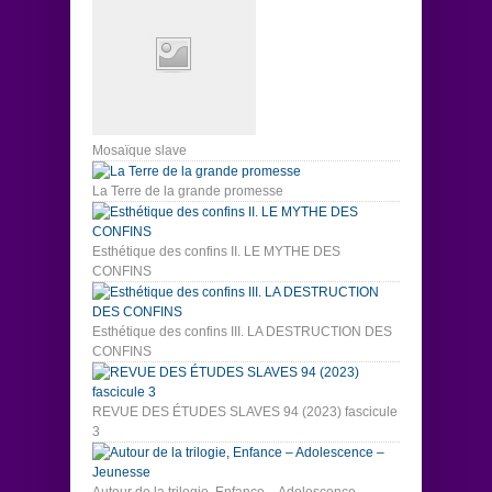
Mosaïque slave
La Terre de la grande promesse
Esthétique des confins II. LE MYTHE DES
CONFINS
Esthétique des confins III. LA DESTRUCTION DES
CONFINS
REVUE DES ÉTUDES SLAVES 94 (2023) fascicule
3
Autour de la trilogie, Enfance – Adolescence –