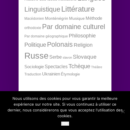
Littérature
Linguistique
Méthode
Monténégrin
Musique
Macédonien
Par domaine culturel
orthodoxie
Philosophie
Par domaine géographique
Polonais
Politique
Religion
Russe
Slovaque
Serbe
slavon
Tchèque
Spectacles
Sociologie
Théâtre
Ukrainien
Étymologie
Traduction
Nous utilisons des cookies pour vous garantir la meilleure
expérience sur notre site. Si vous continuez à utiliser ce
dernier, nous considérerons que vous acceptez l'utilisation des
Copyright 2012 Institut d'études slaves, tous
↑
cookies.
droits réservés.
Ok
Conditions générales de vente
.