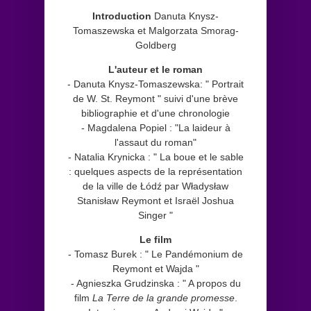
Introduction
Danuta Knysz-
Tomaszewska et Malgorzata Smorag-
Goldberg
L'auteur et le roman
- Danuta Knysz-Tomaszewska: " Portrait
de W. St. Reymont " suivi d'une brève
bibliographie et d'une chronologie
- Magdalena Popiel : "La laideur à
l'assaut du roman"
- Natalia Krynicka : " La boue et le sable
: quelques aspects de la représentation
de la ville de Łódź par Władysław
Stanisław Reymont et Israël Joshua
Singer "
Le film
- Tomasz Burek : " Le Pandémonium de
Reymont et Wajda "
- Agnieszka Grudzinska : " A propos du
film
La Terre de la grande promesse
.