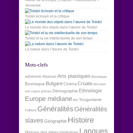
Jeunesse
Tolstoï écrivain et la critique
Le monde des objets dans l’œuvre de Tolstoï
Tolstoï et la vie intellectuelle de son temps
La nature dans l’œuvre de Tolstoï
Mots-clefs
Arts plastiques
adhérents
Albanais
Bosniaque
Bulgare
Croate
Bosniaque
Cinéma
don pour
Ethnologie
Démographie
une cause précise
Europe médiane
ex-Yougoslavie
Généralités
Généralités
Folklore
Histoire
slaves
Géographie
Langues
Histoire des idées
Institutions