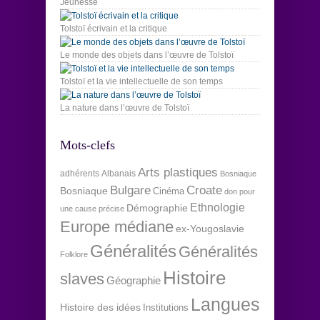
Jeunesse
Tolstoï écrivain et la critique
Le monde des objets dans l’œuvre de Tolstoï
Tolstoï et la vie intellectuelle de son temps
La nature dans l’œuvre de Tolstoï
Mots-clefs
Arts plastiques
adhérents
Albanais
Bosniaque
Bulgare
Croate
Bosniaque
Cinéma
don pour
Ethnologie
Démographie
une cause précise
Europe médiane
ex-Yougoslavie
Généralités
Généralités
Folklore
Histoire
slaves
Géographie
Langues
Histoire des idées
Institutions