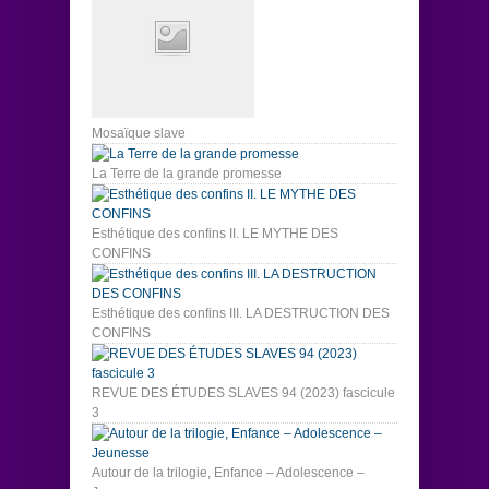
Mosaïque slave
La Terre de la grande promesse
Esthétique des confins II. LE MYTHE DES
CONFINS
Esthétique des confins III. LA DESTRUCTION DES
CONFINS
REVUE DES ÉTUDES SLAVES 94 (2023) fascicule
3
Autour de la trilogie, Enfance – Adolescence –