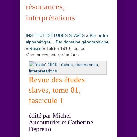
résonances,
interprétations
INSTITUT D'ÉTUDES SLAVES
»
Par ordre
alphabétique
»
Par domaine géographique
»
Russe
»
Tolstoï 1910 : échos,
résonances, interprétations
Revue des études
slaves, tome 81,
fascicule 1
édité par Michel
Aucouturier et Catherine
Depretto