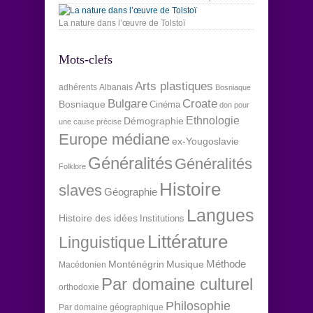
La nature dans l’œuvre de Tolstoï
Mots-clefs
Arts plastiques
adhérents
Albanais
Bosniaque
Bulgare
Croate
Bosniaque
Cinéma
don pour
Ethnologie
Démographie
une cause précise
Europe médiane
ex-Yougoslavie
Généralités
Généralités
Folklore
Histoire
slaves
Géographie
Langues
Histoire des idées
Institutions
Littérature
Linguistique
Méthode
Monténégrin
Musique
Macédonien
Par domaine culturel
orthodoxie
Philosophie
Par domaine géographique