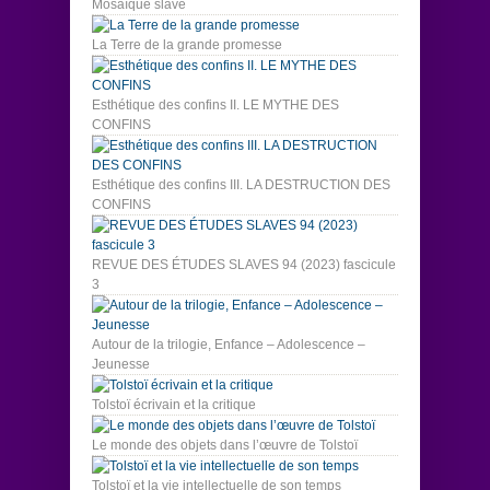
Mosaïque slave
La Terre de la grande promesse
Esthétique des confins II. LE MYTHE DES
CONFINS
Esthétique des confins III. LA DESTRUCTION DES
CONFINS
REVUE DES ÉTUDES SLAVES 94 (2023) fascicule
3
Autour de la trilogie, Enfance – Adolescence –
Jeunesse
Tolstoï écrivain et la critique
Le monde des objets dans l’œuvre de Tolstoï
Tolstoï et la vie intellectuelle de son temps