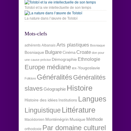
Tolstoï et la vie intellectuelle de son temps
La nature dans l’œuvre de Tolstoï
Mots-clefs
Arts plastiques
adhérents
Albanais
Bosniaque
Bulgare
Croate
Bosniaque
Cinéma
don pour
Ethnologie
Démographie
une cause précise
Europe médiane
ex-Yougoslavie
Généralités
Généralités
Folklore
Histoire
slaves
Géographie
Langues
Histoire des idées
Institutions
Littérature
Linguistique
Méthode
Monténégrin
Musique
Macédonien
Par domaine culturel
orthodoxie