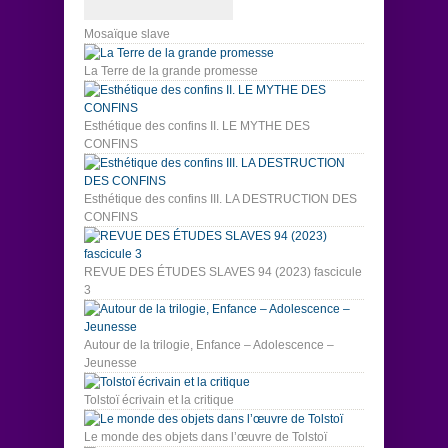
Mosaïque slave
La Terre de la grande promesse
Esthétique des confins II. LE MYTHE DES
CONFINS
Esthétique des confins III. LA DESTRUCTION DES
CONFINS
REVUE DES ÉTUDES SLAVES 94 (2023) fascicule
3
Autour de la trilogie, Enfance – Adolescence –
Jeunesse
Tolstoï écrivain et la critique
Le monde des objets dans l’œuvre de Tolstoï