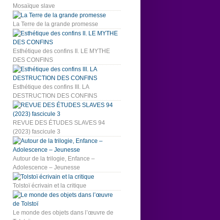
Mosaïque slave
La Terre de la grande promesse
Esthétique des confins II. LE MYTHE
DES CONFINS
Esthétique des confins III. LA
DESTRUCTION DES CONFINS
REVUE DES ÉTUDES SLAVES 94
(2023) fascicule 3
Autour de la trilogie, Enfance –
Adolescence – Jeunesse
Tolstoï écrivain et la critique
Le monde des objets dans l’œuvre de