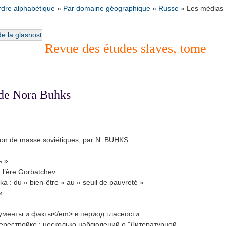
rdre alphabétique
»
Par domaine géographique
»
Russe
»
Les médias
Revue des études slaves, tome
n de Nora Buhks
tion de masse soviétiques, par N. BUHKS
ь »
à l’ère Gorbatchev
a : du « bien-être » au « seuil de pauvreté »
и
ументы и факты</em> в период гласности
 перестройке : несколько наблюдений о "Литературной