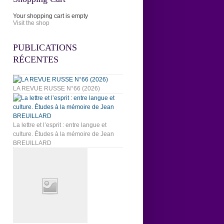
Your shopping cart is empty
Visit the shop
PUBLICATIONS
RÉCENTES
LA REVUE RUSSE N°66 (2026)
La lettre et l’esprit : entre langue et
culture. Études à la mémoire de Jean
BREUILLARD