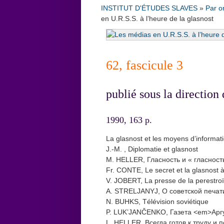
INSTITUT D'ÉTUDES SLAVES
»
Par o
en U.R.S.S. à l’heure de la glasnost
62, fascicule 3
publié sous la directio
1990, 163 p.
La glasnost et les moyens d’informa
J.-M. , Diplomatie et glasnost
M. HELLER, Гласность и « гласност
Fr. CONTE, Le secret et la glasnost 
V. JOBERT, La presse de la perestroïk
A. STRELJANYJ, О советской печат
N. BUHKS, Télévision soviétique
P. LUK’JANČENKO, Газета <em>Арг
L. HELLER, Всегда готов к труду и