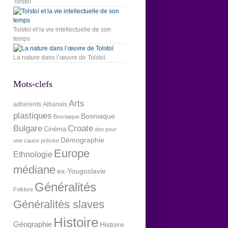
Tolstoï
Tolstoï et la vie intellectuelle de son
temps
La nature dans l’œuvre de Tolstoï
Mots-clefs
Arts
adhérents
Albanais
plastiques
Bosniaque
Bosniaque
Bulgare
Croate
Cinéma
don pour
Démographie
une cause précise
Europe
Ethnologie
médiane
ex-Yougoslavie
Généralités
Folklore
Généralités slaves
Histoire
Géographie
Histoire