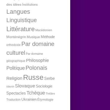
des idées
Institutions
Langues
Linguistique
Littérature
Macédonien
Méthode
Monténégrin
Musique
Par domaine
orthodoxie
culturel
Par domaine
Philosophie
géographique
Polonais
Politique
Russe
Religion
Serbe
Slovaque
Sociologie
slavon
Tchèque
Spectacles
Théâtre
Ukrainien
Étymologie
Traduction