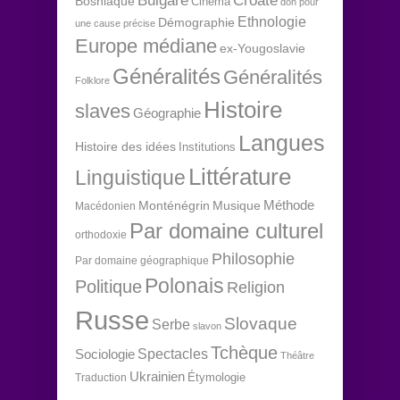
Bulgare
Croate
Bosniaque
Cinéma
don pour
Ethnologie
Démographie
une cause précise
Europe médiane
ex-Yougoslavie
Généralités
Généralités
Folklore
Histoire
slaves
Géographie
Langues
Histoire des idées
Institutions
Littérature
Linguistique
Méthode
Monténégrin
Musique
Macédonien
Par domaine culturel
orthodoxie
Philosophie
Par domaine géographique
Polonais
Politique
Religion
Russe
Slovaque
Serbe
slavon
Tchèque
Spectacles
Sociologie
Théâtre
Ukrainien
Étymologie
Traduction