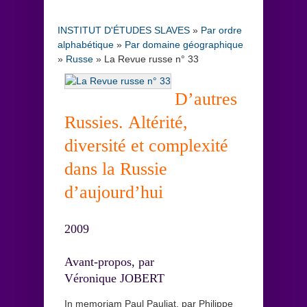
INSTITUT D'ÉTUDES SLAVES
»
Par ordre
alphabétique
»
Par domaine géographique
»
Russe
»
La Revue russe n° 33
D’autres
Russies. Altérité,
diversité et complexité
dans la Russie
d’aujourd’hui
2009
Avant-propos, par
Véronique JOBERT
In memoriam Paul Pauliat, par Philippe