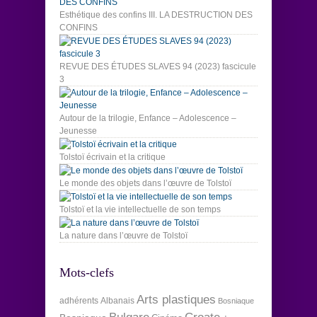
Esthétique des confins III. LA DESTRUCTION DES
CONFINS
REVUE DES ÉTUDES SLAVES 94 (2023) fascicule
3
Autour de la trilogie, Enfance – Adolescence –
Jeunesse
Tolstoï écrivain et la critique
Le monde des objets dans l’œuvre de Tolstoï
Tolstoï et la vie intellectuelle de son temps
La nature dans l’œuvre de Tolstoï
Mots-clefs
Arts plastiques
adhérents
Albanais
Bosniaque