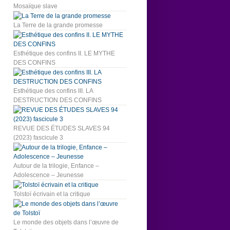
Mosaïque slave
La Terre de la grande promesse
Esthétique des confins II. LE MYTHE
DES CONFINS
Esthétique des confins III. LA
DESTRUCTION DES CONFINS
REVUE DES ÉTUDES SLAVES 94
(2023) fascicule 3
Autour de la trilogie, Enfance –
Adolescence – Jeunesse
Tolstoï écrivain et la critique
Le monde des objets dans l’œuvre de