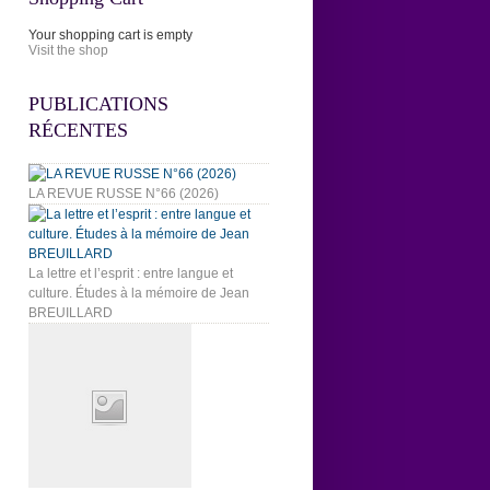
Your shopping cart is empty
Visit the shop
PUBLICATIONS
RÉCENTES
LA REVUE RUSSE N°66 (2026)
La lettre et l’esprit : entre langue et
culture. Études à la mémoire de Jean
BREUILLARD