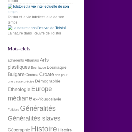
Tolstoï
Tolstoï et la vie intellectuelle de son
temps
La nature dans l’œuvre de Tolstoï
Mots-clefs
Arts
adhérents
Albanais
plastiques
Bosniaque
Bosniaque
Bulgare
Croate
Cinéma
don pour
Démographie
une cause précise
Europe
Ethnologie
médiane
ex-Yougoslavie
Généralités
Folklore
Généralités slaves
Histoire
Géographie
Histoire