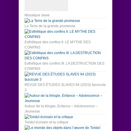
Mosaïque slave
La Terre de la grande promesse
Esthétique des confins II. LE MYTHE DES
CONFINS
Esthétique des confins III. LA DESTRUCTION DES
CONFINS
REVUE DES ÉTUDES SLAVES 94 (2023) fascicule
3
Autour de la trilogie, Enfance – Adolescence –
Jeunesse
Tolstoï écrivain et la critique