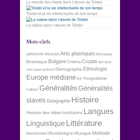
Le monde des objets dans l’œuvre de Tolstoï
Tolstoï et la vie intellectuelle de son temps
La nature dans l’œuvre de Tolstoï
Mots-clefs
Arts plastiques
adhérents
Albanais
Bosniaque
Bulgare
Croate
Bosniaque
Cinéma
don pour
Ethnologie
Démographie
une cause précise
Europe médiane
ex-Yougoslavie
Généralités
Généralités
Folklore
Histoire
slaves
Géographie
Langues
Histoire des idées
Institutions
Littérature
Linguistique
Méthode
Monténégrin
Musique
Macédonien