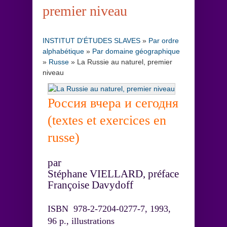
premier niveau
INSTITUT D'ÉTUDES SLAVES
»
Par ordre
alphabétique
»
Par domaine géographique
»
Russe
»
La Russie au naturel, premier
niveau
Россия вчера и сегодня
(textes et exercices en
russe)
par
Stéphane VIELLARD, préface
Françoise Davydoff
ISBN 978-2-7204-0277-7, 1993,
96 p., illustrations