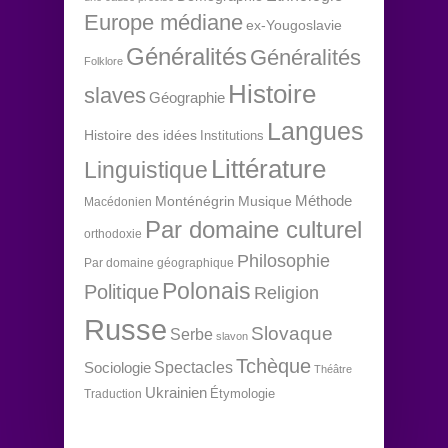
Europe médiane
ex-Yougoslavie
Généralités
Généralités
Folklore
Histoire
slaves
Géographie
Langues
Histoire des idées
Institutions
Littérature
Linguistique
Méthode
Monténégrin
Musique
Macédonien
Par domaine culturel
orthodoxie
Philosophie
Par domaine géographique
Polonais
Politique
Religion
Russe
Slovaque
Serbe
slavon
Tchèque
Spectacles
Sociologie
Théâtre
Ukrainien
Étymologie
Traduction