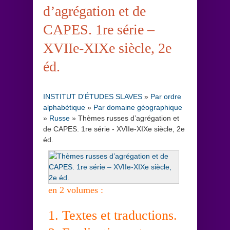
d’agrégation et de
CAPES. 1re série –
XVIIe-XIXe siècle, 2e
éd.
INSTITUT D'ÉTUDES SLAVES
»
Par ordre
alphabétique
»
Par domaine géographique
»
Russe
»
Thèmes russes d’agrégation et
de CAPES. 1re série - XVIIe-XIXe siècle, 2e
éd.
en 2 volumes :
1. Textes et traductions.