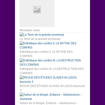
Mosaïque slave
La Terre de la grande promesse
Esthétique des confins II. LE MYTHE DES
CONFINS
Esthétique des confins III. LA DESTRUCTION DES
CONFINS
REVUE DES ÉTUDES SLAVES 94 (2023) fascicule
3
Autour de la trilogie, Enfance – Adolescence –