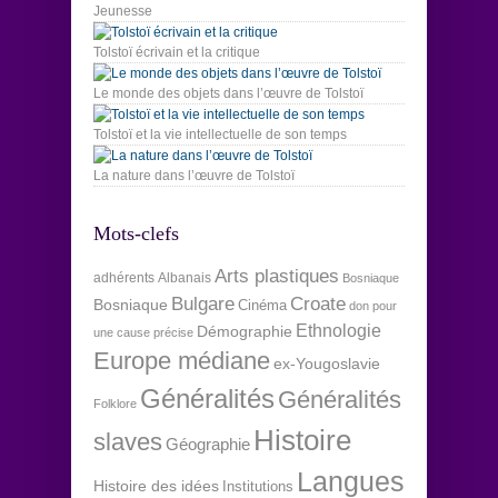
Jeunesse
Tolstoï écrivain et la critique
Le monde des objets dans l’œuvre de Tolstoï
Tolstoï et la vie intellectuelle de son temps
La nature dans l’œuvre de Tolstoï
Mots-clefs
Arts plastiques
adhérents
Albanais
Bosniaque
Bulgare
Croate
Bosniaque
Cinéma
don pour
Ethnologie
Démographie
une cause précise
Europe médiane
ex-Yougoslavie
Généralités
Généralités
Folklore
Histoire
slaves
Géographie
Langues
Histoire des idées
Institutions