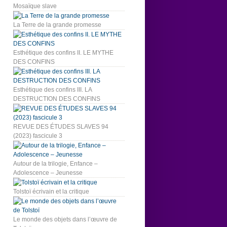
Mosaïque slave
La Terre de la grande promesse
Esthétique des confins II. LE MYTHE
DES CONFINS
Esthétique des confins III. LA
DESTRUCTION DES CONFINS
REVUE DES ÉTUDES SLAVES 94
(2023) fascicule 3
Autour de la trilogie, Enfance –
Adolescence – Jeunesse
Tolstoï écrivain et la critique
Le monde des objets dans l’œuvre de