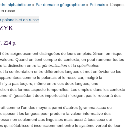
rdre alphabétique
»
Par domaine géographique
»
Polonais
»
L’aspect
 en russe
CZYK
, 224 p.
 être soigneusement distinguées de leurs emplois. Sinon, on risque
 valeurs. Quand on tient compte du contexte, on peut ramener toutes
la distinction entre la
généralisation
et la
spécification
.
t la confrontation entre différentes langues et met en évidence les
pparentées comme le polonais et le russe car, malgré la
l n'y a pas toujurs, même entre ces deux langues, une
ction des formes aspecto-temporelles. Les emplois dans les contexte
ment" (possédant deux imperfectifs) n'exigent pas le recour à des
paraît comme l'un des moyens parmi d'autres (grammaticaux ou
disposent les langues pour produire la valeur informative des
dresse non seulement aux linguistes mais aussi à tous ceux qui
s qui s'établissent inconsciemment entre le système verbal de leur