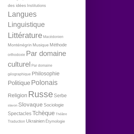
des idées
Institutions
Langues
Linguistique
Littérature
Macédonien
Méthode
Monténégrin
Musique
Par domaine
orthodoxie
culturel
Par domaine
Philosophie
géographique
Polonais
Politique
Russe
Religion
Serbe
Slovaque
Sociologie
slavon
Tchèque
Spectacles
Théâtre
Ukrainien
Étymologie
Traduction