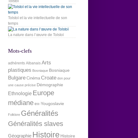
Tolstoï
Tolstoï et la vie intellectuelle de son
temps
La nature dans l’œuvre de Tolstoï
Mots-clefs
Arts
adhérents
Albanais
plastiques
Bosniaque
Bosniaque
Bulgare
Croate
Cinéma
don pour
Démographie
une cause précise
Europe
Ethnologie
médiane
ex-Yougoslavie
Généralités
Folklore
Généralités slaves
Histoire
Géographie
Histoire