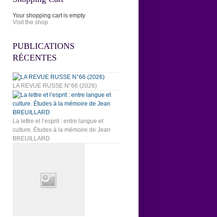
Your shopping cart is empty
Visit the shop
PUBLICATIONS
RÉCENTES
LA REVUE RUSSE N°66 (2026)
La lettre et l’esprit : entre langue et
culture. Études à la mémoire de Jean
BREUILLARD