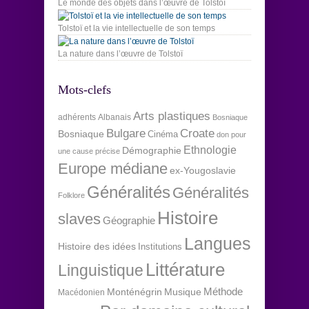
Le monde des objets dans l’œuvre de Tolstoï
Tolstoï et la vie intellectuelle de son temps
La nature dans l’œuvre de Tolstoï
Mots-clefs
Arts plastiques
adhérents
Albanais
Bosniaque
Bulgare
Croate
Bosniaque
Cinéma
don pour
Ethnologie
Démographie
une cause précise
Europe médiane
ex-Yougoslavie
Généralités
Généralités
Folklore
Histoire
slaves
Géographie
Langues
Histoire des idées
Institutions
Littérature
Linguistique
Méthode
Monténégrin
Musique
Macédonien