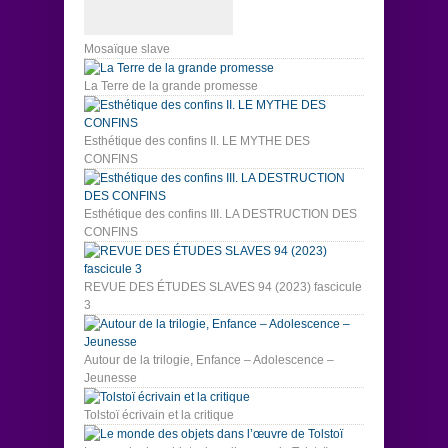
Mosaïque slave
La Terre de la grande promesse
Esthétique des confins II. LE MYTHE DES
CONFINS
Esthétique des confins III. LA DESTRUCTION DES
CONFINS
REVUE DES ÉTUDES SLAVES 94 (2023) fascicule
3
Autour de la trilogie, Enfance – Adolescence –
Jeunesse
Tolstoï écrivain et la critique