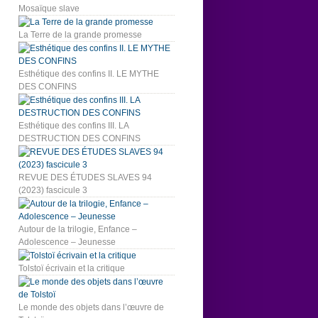
Mosaïque slave
La Terre de la grande promesse
Esthétique des confins II. LE MYTHE
DES CONFINS
Esthétique des confins III. LA
DESTRUCTION DES CONFINS
REVUE DES ÉTUDES SLAVES 94
(2023) fascicule 3
Autour de la trilogie, Enfance –
Adolescence – Jeunesse
Tolstoï écrivain et la critique
Le monde des objets dans l’œuvre de