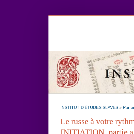
INSTITUT D'ÉTUDES SLAVES
»
Par o
Le russe à votre ryth
INITIATION, partie 