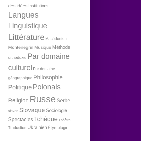
des idées
Institutions
Langues
Linguistique
Littérature
Macédonien
Méthode
Monténégrin
Musique
Par domaine
orthodoxie
culturel
Par domaine
Philosophie
géographique
Polonais
Politique
Russe
Religion
Serbe
Slovaque
Sociologie
slavon
Tchèque
Spectacles
Théâtre
Ukrainien
Étymologie
Traduction