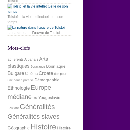
Tolstoï
Tolstoï et la vie intellectuelle de son
temps
La nature dans l’œuvre de Tolstoï
Mots-clefs
Arts
adhérents
Albanais
plastiques
Bosniaque
Bosniaque
Bulgare
Croate
Cinéma
don pour
Démographie
une cause précise
Europe
Ethnologie
médiane
ex-Yougoslavie
Généralités
Folklore
Généralités slaves
Histoire
Géographie
Histoire