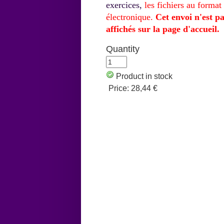
exercices,
les fichiers au forma
électronique.
Cet envoi n'est p
affichés sur la page d'accueil.
Quantity
Product in stock
Price:
28,44 €