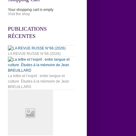
Your shopping cart is empty
Visit the shop
PUBLICATIONS
RÉCENTES
LA REVUE RUSSE N°66 (2026)
La lettre et l’esprit : entre langue et
culture. Études à la mémoire de Jean
BREUILLARD