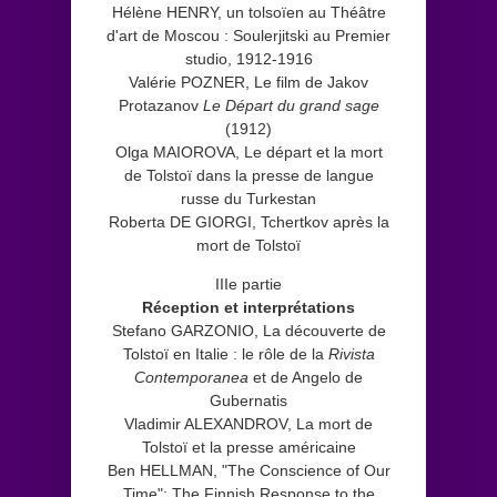
Hélène HENRY, un tolsoïen au Théâtre
d'art de Moscou : Soulerjitski au Premier
studio, 1912-1916
Valérie POZNER, Le film de Jakov
Protazanov
Le Départ du grand sage
(1912)
Olga MAIOROVA, Le départ et la mort
de Tolstoï dans la presse de langue
russe du Turkestan
Roberta DE GIORGI, Tchertkov après la
mort de Tolstoï
IIIe partie
Réception et interprétations
Stefano GARZONIO, La découverte de
Tolstoï en Italie : le rôle de la
Rivista
Contemporanea
et de Angelo de
Gubernatis
Vladimir ALEXANDROV, La mort de
Tolstoï et la presse américaine
Ben HELLMAN, "The Conscience of Our
Time": The Finnish Response to the