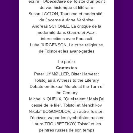
écrire : l'
Abécédaire
de Tolstoï d'un point
de vue historique et littéraire
Susan LAYTON, Tourisme et modernité :
de
Lucerne
à
Anna Karénine
Andreas SCHÖNLE, La critique de la
modernité dans
Guerre et Paix
:
intersections avec Foucault
Luba JURGENSON, La crise religieuse
de Tolstoï et les avant-gardes
IIe partie
Contextes
Peter Ulf MØLLER, Bitter Harvest :
Tolstoj as a Witness to the Literary
Debate on Sexual Morals at the Turn of
the Century
Michel NIQUEUX, "Quel talent ! Mais j'ai
cessé de le lire". Tolstoï et Menchikov
Nikolaï BOGOMOLOV, Un autre Tolstoï :
l'écrivain vu par les symbolistes russes
Laure TROUBETZKOY, Tolstoï et les
peintres russes de son temps