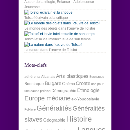
Autour de la trilogie, Enfance – Adolescence –
Jeunesse
Tolstoï écrivain et la critique
Le monde des objets dans l’œuvre de Tolstoï
Tolstoï et la vie intellectuelle de son temps
La nature dans l’œuvre de Tolstoï
Mots-clefs
Arts plastiques
adhérents
Albanais
Bosniaque
Bulgare
Croate
Bosniaque
Cinéma
don pour
Ethnologie
Démographie
une cause précise
Europe médiane
ex-Yougoslavie
Généralités
Généralités
Folklore
Histoire
slaves
Géographie
Langues