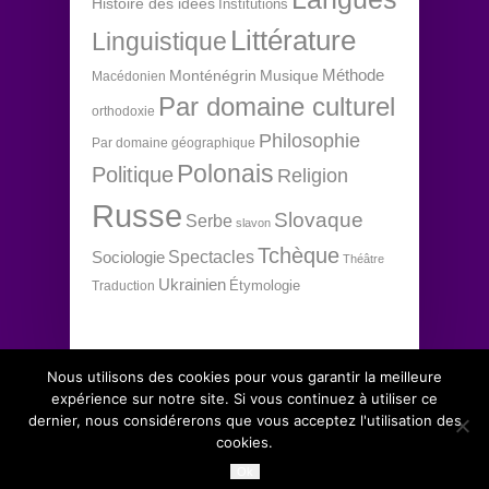
Histoire des idées
Institutions
Littérature
Linguistique
Méthode
Monténégrin
Musique
Macédonien
Par domaine culturel
orthodoxie
Philosophie
Par domaine géographique
Polonais
Politique
Religion
Russe
Slovaque
Serbe
slavon
Tchèque
Spectacles
Sociologie
Théâtre
Ukrainien
Étymologie
Traduction
Nous utilisons des cookies pour vous garantir la meilleure
expérience sur notre site. Si vous continuez à utiliser ce
dernier, nous considérerons que vous acceptez l'utilisation des
Copyright 2012 Institut d'études slaves, tous
↑
cookies.
droits réservés.
Ok
Conditions générales de vente
.