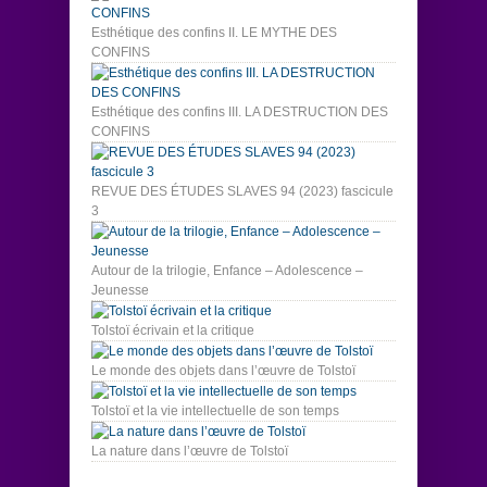
Esthétique des confins II. LE MYTHE DES
CONFINS
Esthétique des confins III. LA DESTRUCTION DES
CONFINS
REVUE DES ÉTUDES SLAVES 94 (2023) fascicule
3
Autour de la trilogie, Enfance – Adolescence –
Jeunesse
Tolstoï écrivain et la critique
Le monde des objets dans l’œuvre de Tolstoï
Tolstoï et la vie intellectuelle de son temps
La nature dans l’œuvre de Tolstoï