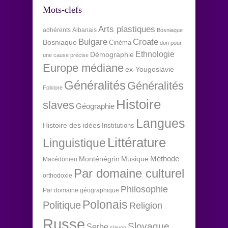
Mots-clefs
Arts plastiques
adhérents
Albanais
Bosniaque
Bulgare
Croate
Bosniaque
Cinéma
don pour
Ethnologie
Démographie
une cause précise
Europe médiane
ex-Yougoslavie
Généralités
Généralités
Folklore
Histoire
slaves
Géographie
Langues
Histoire des idées
Institutions
Littérature
Linguistique
Méthode
Monténégrin
Musique
Macédonien
Par domaine culturel
orthodoxie
Philosophie
Par domaine géographique
Polonais
Politique
Religion
Russe
Slovaque
Serbe
slavon