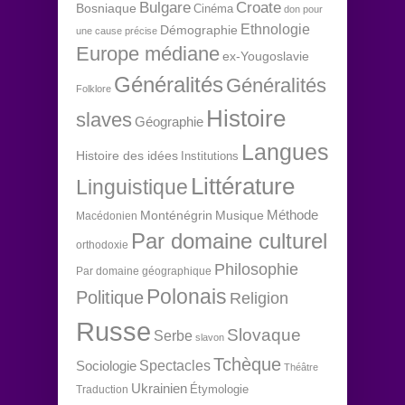
Bulgare
Croate
Bosniaque
Cinéma
don pour
Ethnologie
Démographie
une cause précise
Europe médiane
ex-Yougoslavie
Généralités
Généralités
Folklore
Histoire
slaves
Géographie
Langues
Histoire des idées
Institutions
Littérature
Linguistique
Méthode
Monténégrin
Musique
Macédonien
Par domaine culturel
orthodoxie
Philosophie
Par domaine géographique
Polonais
Politique
Religion
Russe
Slovaque
Serbe
slavon
Tchèque
Spectacles
Sociologie
Théâtre
Ukrainien
Étymologie
Traduction