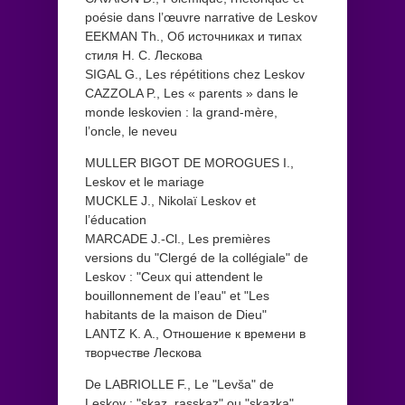
poésie dans l’œuvre narrative de Leskov
EEKMAN Th., Об источниках и типах
стиля Н. С. Лескова
SIGAL G., Les répétitions chez Leskov
CAZZOLA P., Les « parents » dans le
monde leskovien : la grand-mère,
l’oncle, le neveu
MULLER BIGOT DE MOROGUES I.,
Leskov et le mariage
MUCKLE J., Nikolaï Leskov et
l’éducation
MARCADE J.-Cl., Les premières
versions du "Clergé de la collégiale" de
Leskov : "Ceux qui attendent le
bouillonnement de l’eau" et "Les
habitants de la maison de Dieu"
LANTZ K. A., Отношение к времени в
творчестве Лескова
De LABRIOLLE F., Le "Levša" de
Leskov : "skaz, rasskaz" ou "skazka"