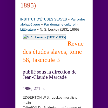
1895)
INSTITUT D'ÉTUDES SLAVES
»
Par ordre
alphabétique
»
Par domaine culturel
»
Littérature
»
N. S. Leskov (1831-1895)
Revue
des études slaves, tome
58, fascicule 3
publié sous la direction de
Jean-Claude Marcadé
1986, 271 p.
EDGERTON W.B., Leskov moraliste
malin
CAVAION D., Polémique, rhétorique et