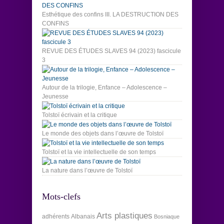
Esthétique des confins III. LA DESTRUCTION DES
CONFINS
REVUE DES ÉTUDES SLAVES 94 (2023) fascicule
3
Autour de la trilogie, Enfance – Adolescence –
Jeunesse
Tolstoï écrivain et la critique
Le monde des objets dans l’œuvre de Tolstoï
Tolstoï et la vie intellectuelle de son temps
La nature dans l’œuvre de Tolstoï
Mots-clefs
Arts plastiques
adhérents
Albanais
Bosniaque