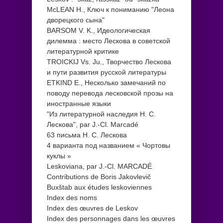
McLEAN H., Ключ к пониманию "Леона
дворецкого сына"
BARSOM V. K., Идеологическая
дилемма : место Лескова в советской
литературной критике
TROICKIJ Vs. Ju., Творчество Лескова
и пути развития русской литературы
ETKIND E., Несколько замечаний по
поводу перевода лесковской прозы на
иностранные языки
"Из литературной наследия Н. С.
Лескова", par J.-Cl. Marcadé
63 письма Н. С. Лескова
4 варианта под названием « Чортовы
куклы »
Leskoviana, par J.-Cl. MARCADÉ
Contributions de Boris Jakovlevič
Buxštab aux études leskoviennes
Index des noms
Index des œuvres de Leskov
Index des personnages dans les œuvres