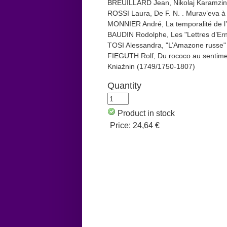
BREUILLARD Jean, Nikolaj Karamzin e
ROSSI Laura, De F. N. . Murav’eva à T
MONNIER André, La temporalité de l
BAUDIN Rodolphe, Les "Lettres d’Ern
TOSI Alessandra, "L’Amazone russe" l
FIEGUTH Rolf, Du rococo au sentiment
Kniaźnin (1749/1750-1807)
Quantity
Product in stock
Price:
24,64 €