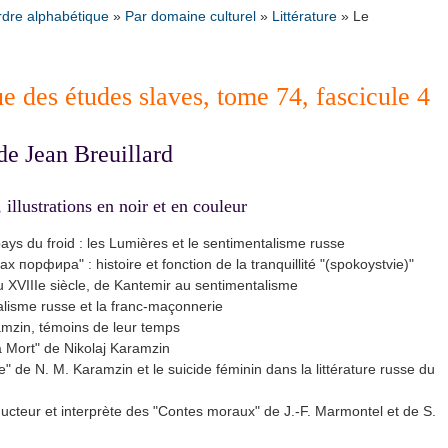
rdre alphabétique
»
Par domaine culturel
»
Littérature
»
Le
e des études slaves, tome 74, fascicule 4
 de Jean Breuillard
llustrations en noir et en couleur
ays du froid : les Lumières et le sentimentalisme russe
орфира" : histoire et fonction de la tranquillité "(spokoystvie)"
u XVIIIe siècle, de Kantemir au sentimentalisme
isme russe et la franc-maçonnerie
mzin, témoins de leur temps
a Mort" de Nikolaj Karamzin
de N. M. Karamzin et le suicide féminin dans la littérature russe du
teur et interprète des "Contes moraux" de J.-F. Marmontel et de S.