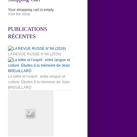
Your shopping cart is empty
Visit the shop
PUBLICATIONS
RÉCENTES
LA REVUE RUSSE N°66 (2026)
La lettre et l’esprit : entre langue et
culture. Études à la mémoire de Jean
BREUILLARD