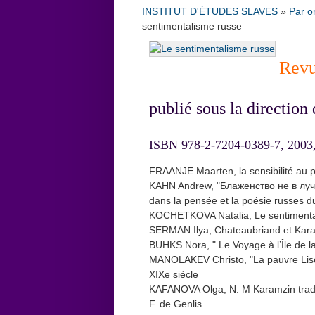
INSTITUT D'ÉTUDES SLAVES
»
Par o
sentimentalisme russe
Revu
publié sous la direction
ISBN 978-2-7204-0389-7, 2003, i
FRAANJE Maarten, la sensibilité au p
KAHN Andrew, "Блаженство не в лучах п
dans la pensée et la poésie russes d
KOCHETKOVA Natalia, Le sentimental
SERMAN Ilya, Chateaubriand et Kara
BUHKS Nora, " Le Voyage à l’Île de l
MANOLAKEV Christo, "La pauvre Lise" 
XIXe siècle
KAFANOVA Olga, N. M Karamzin traduc
F. de Genlis