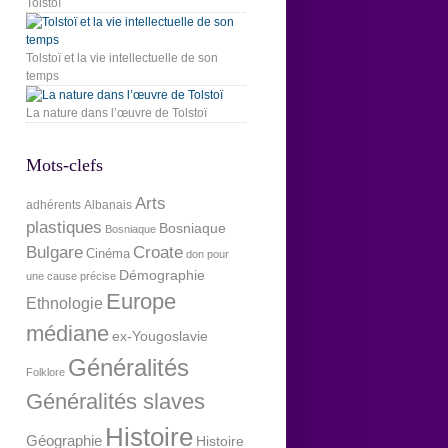
Tolstoï
Tolstoï et la vie intellectuelle de son
temps
La nature dans l’œuvre de Tolstoï
Mots-clefs
Arts
adhérents
Albanais
plastiques
Bosniaque
Bosniaque
Bulgare
Croate
Cinéma
don pour
Démographie
une cause précise
Europe
Ethnologie
médiane
ex-Yougoslavie
Généralités
Folklore
Généralités slaves
Histoire
Géographie
Histoire