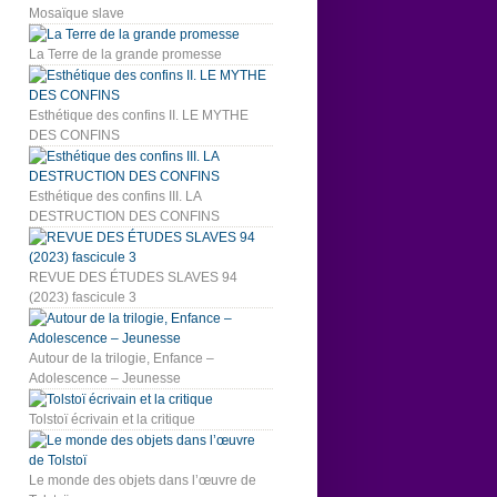
Mosaïque slave
La Terre de la grande promesse
Esthétique des confins II. LE MYTHE
DES CONFINS
Esthétique des confins III. LA
DESTRUCTION DES CONFINS
REVUE DES ÉTUDES SLAVES 94
(2023) fascicule 3
Autour de la trilogie, Enfance –
Adolescence – Jeunesse
Tolstoï écrivain et la critique
Le monde des objets dans l’œuvre de