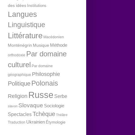
des idées
Institutions
Langues
Linguistique
Littérature
Macédonien
Méthode
Monténégrin
Musique
Par domaine
orthodoxie
culturel
Par domaine
Philosophie
géographique
Polonais
Politique
Russe
Religion
Serbe
Slovaque
Sociologie
slavon
Tchèque
Spectacles
Théâtre
Ukrainien
Étymologie
Traduction