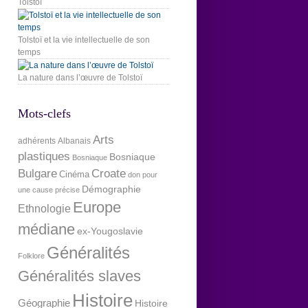
Tolstoï
Tolstoï et la vie intellectuelle de son
temps
La nature dans l’œuvre de Tolstoï
Mots-clefs
Arts
adhérents
Albanais
plastiques
Bosniaque
Bosniaque
Bulgare
Croate
Cinéma
don pour
Démographie
une cause précise
Europe
Ethnologie
médiane
ex-Yougoslavie
Généralités
Folklore
Généralités slaves
Histoire
Géographie
Histoire