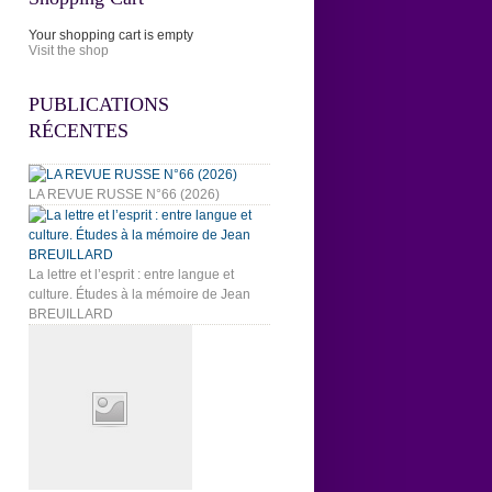
Your shopping cart is empty
Visit the shop
PUBLICATIONS
RÉCENTES
LA REVUE RUSSE N°66 (2026)
La lettre et l’esprit : entre langue et
culture. Études à la mémoire de Jean
BREUILLARD