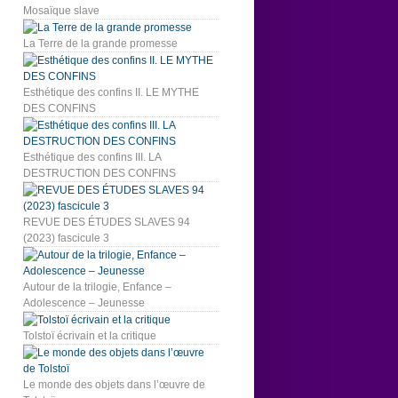
Mosaïque slave
La Terre de la grande promesse
Esthétique des confins II. LE MYTHE
DES CONFINS
Esthétique des confins III. LA
DESTRUCTION DES CONFINS
REVUE DES ÉTUDES SLAVES 94
(2023) fascicule 3
Autour de la trilogie, Enfance –
Adolescence – Jeunesse
Tolstoï écrivain et la critique
Le monde des objets dans l’œuvre de