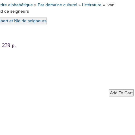
rdre alphabétique
»
Par domaine culturel
»
Littérature
»
Ivan
id de seigneurs
 239 p.