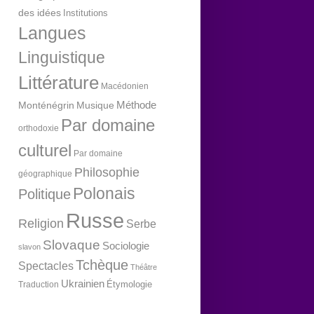
des idées
Institutions
Langues
Linguistique
Littérature
Macédonien
Méthode
Monténégrin
Musique
Par domaine
orthodoxie
culturel
Par domaine
Philosophie
géographique
Polonais
Politique
Russe
Religion
Serbe
Slovaque
Sociologie
slavon
Tchèque
Spectacles
Théâtre
Ukrainien
Étymologie
Traduction