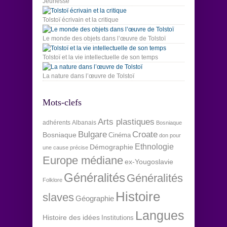
Jeunesse
Tolstoï écrivain et la critique
Le monde des objets dans l’œuvre de Tolstoï
Tolstoï et la vie intellectuelle de son temps
La nature dans l’œuvre de Tolstoï
Mots-clefs
Arts plastiques
adhérents
Albanais
Bosniaque
Bulgare
Croate
Bosniaque
Cinéma
don pour
Ethnologie
Démographie
une cause précise
Europe médiane
ex-Yougoslavie
Généralités
Généralités
Folklore
Histoire
slaves
Géographie
Langues
Histoire des idées
Institutions