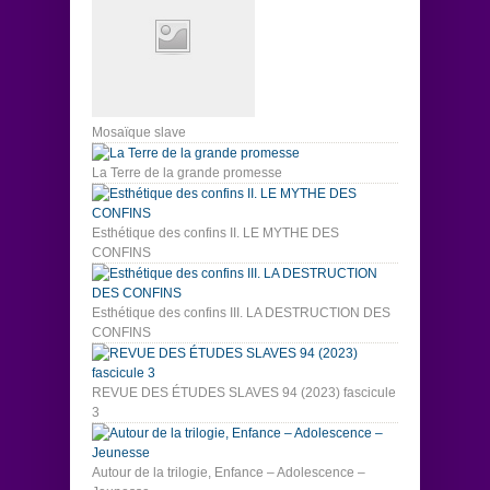
Mosaïque slave
La Terre de la grande promesse
Esthétique des confins II. LE MYTHE DES
CONFINS
Esthétique des confins III. LA DESTRUCTION DES
CONFINS
REVUE DES ÉTUDES SLAVES 94 (2023) fascicule
3
Autour de la trilogie, Enfance – Adolescence –