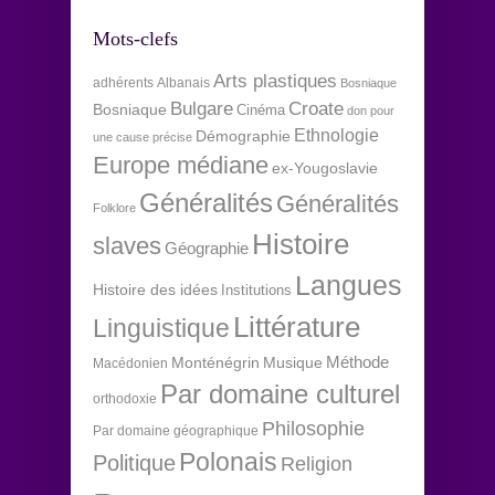
Mots-clefs
Arts plastiques
adhérents
Albanais
Bosniaque
Bulgare
Croate
Bosniaque
Cinéma
don pour
Ethnologie
Démographie
une cause précise
Europe médiane
ex-Yougoslavie
Généralités
Généralités
Folklore
Histoire
slaves
Géographie
Langues
Histoire des idées
Institutions
Littérature
Linguistique
Méthode
Monténégrin
Musique
Macédonien
Par domaine culturel
orthodoxie
Philosophie
Par domaine géographique
Polonais
Politique
Religion