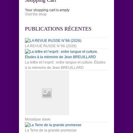
Your shopping cart is empty
Visit the shop
PUBLICATIONS RÉCENTES
LA REVUE RUSSE N°66 (2026)
La lettre et l’esprit : entre langue et culture. Études
à la mémoire de Jean BREUILLARD
Mosaïque slave
La Terre de la grande promesse