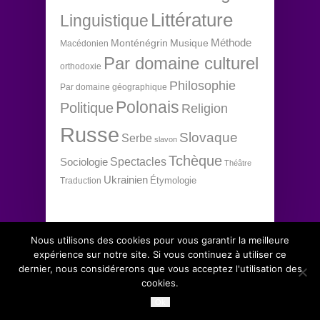
Littérature
Linguistique
Méthode
Monténégrin
Musique
Macédonien
Par domaine culturel
orthodoxie
Philosophie
Par domaine géographique
Polonais
Politique
Religion
Russe
Slovaque
Serbe
slavon
Tchèque
Spectacles
Sociologie
Théâtre
Ukrainien
Étymologie
Traduction
Nous utilisons des cookies pour vous garantir la meilleure
expérience sur notre site. Si vous continuez à utiliser ce
dernier, nous considérerons que vous acceptez l'utilisation des
Copyright 2012 Institut d'études slaves, tous
↑
cookies.
droits réservés.
Ok
Conditions générales de vente
.