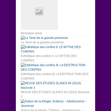
Mosaïque slave
La Terre de la grande promesse
Esthétique des confins II. LE MYTHE DES
CONFINS
Esthétique des confins III. LA DESTRUCTION DES
CONFINS
REVUE DES ÉTUDES SLAVES 94 (2023) fascicule
3
Autour de la trilogie, Enfance – Adolescence –