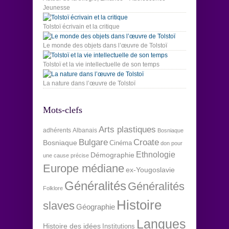
Jeunesse
Tolstoï écrivain et la critique
Le monde des objets dans l’œuvre de Tolstoï
Tolstoï et la vie intellectuelle de son temps
La nature dans l’œuvre de Tolstoï
Mots-clefs
Arts plastiques
adhérents
Albanais
Bosniaque
Bulgare
Croate
Bosniaque
Cinéma
don pour
Ethnologie
Démographie
une cause précise
Europe médiane
ex-Yougoslavie
Généralités
Généralités
Folklore
Histoire
slaves
Géographie
Langues
Histoire des idées
Institutions