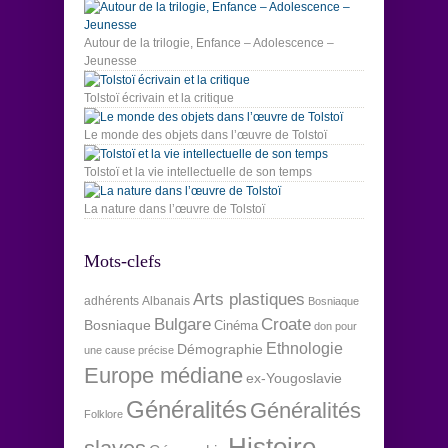
Autour de la trilogie, Enfance – Adolescence –
Jeunesse
Tolstoï écrivain et la critique
Le monde des objets dans l’œuvre de Tolstoï
Tolstoï et la vie intellectuelle de son temps
La nature dans l’œuvre de Tolstoï
Mots-clefs
Arts plastiques
adhérents
Albanais
Bosniaque
Bulgare
Croate
Bosniaque
Cinéma
don pour
Ethnologie
Démographie
une cause précise
Europe médiane
ex-Yougoslavie
Généralités
Généralités
Folklore
Histoire