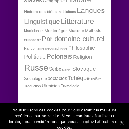
slaves
Géographie
Langues
Histoire des idées
Institutions
Littérature
Linguistique
Méthode
Monténégrin
Musique
Macédonien
Par domaine culturel
orthodoxie
Philosophie
Par domaine géographique
Polonais
Politique
Religion
Russe
Slovaque
Serbe
slavon
Tchèque
Spectacles
Sociologie
Théâtre
Ukrainien
Étymologie
Traduction
Nous utilisons des cookies pour vous garantir la meilleure
expérience sur notre site. Si vous continuez à utiliser ce
dernier, nous considérerons que vous acceptez l'utilisation des
Copyright 2012 Institut d'études slaves, tous
↑
cookies.