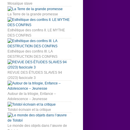
Mosaïque slave
La Terre de la grande promesse
Esthétique des confins II. LE MYTHE
DES CONFINS
Esthétique des confins III. LA
DESTRUCTION DES CONFINS
REVUE DES ÉTUDES SLAVES 94
(2023) fascicule 3
Autour de la trilogie, Enfance –
Adolescence – Jeunesse
Tolstoï écrivain et la critique
Le monde des objets dans l’œuvre de