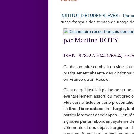
INSTITUT D'ÉTUDES SLAVES
»
Par o
russe-français des termes en usage da
par Martine ROTY
ISBN 978-2-7204-0265-4, 2e éd
Ce dictionnaire comblait un vide : au
pratiquement absente des dictionnaire
en France qu’en Russie.
C’est ce qui justiﬁait pleinement une
éventuellement assorti du mot grec co
Plusieurs articles ont une présentatio
l’
icône,
l’
iconostase,
la
liturgie,
la
d
particulièrement développés. Il en rés
signalés par un abondant système de
vêtements et des objets liturgiques. 
concepts français qui renvoient aux 