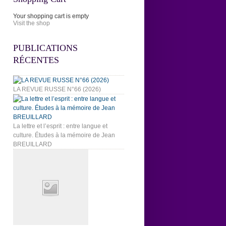
Your shopping cart is empty
Visit the shop
PUBLICATIONS
RÉCENTES
LA REVUE RUSSE N°66 (2026)
La lettre et l’esprit : entre langue et
culture. Études à la mémoire de Jean
BREUILLARD