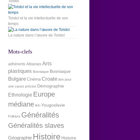
Tolstoï
Tolstoï et la vie intellectuelle de son
temps
La nature dans l’œuvre de Tolstoï
Mots-clefs
Arts
adhérents
Albanais
plastiques
Bosniaque
Bosniaque
Bulgare
Croate
Cinéma
don pour
Démographie
une cause précise
Europe
Ethnologie
médiane
ex-Yougoslavie
Généralités
Folklore
Généralités slaves
Histoire
Géographie
Histoire