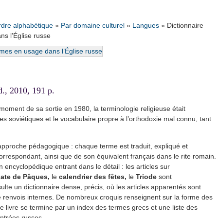
rdre alphabétique
»
Par domaine culturel
»
Langues
»
Dictionnaire
ns l’Église russe
., 2010, 191 p.
 moment de sa sortie en 1980, la terminologie religieuse était
s soviétiques et le vocabulaire propre à l’orthodoxie mal connu, tant
 approche pédagogique : chaque terme est traduit, expliqué et
rrespondant, ainsi que de son équivalent français dans le rite romain.
n encyclopédique entrant dans le détail : les articles sur
ate de Pâques,
le
calendrier des fêtes,
le
Triode
sont
ulte un dictionnaire dense, précis, où les articles apparentés sont
 renvois internes. De nombreux croquis renseignent sur la forme des
Le livre se termine par un index des termes grecs et une liste des
entrées russes.