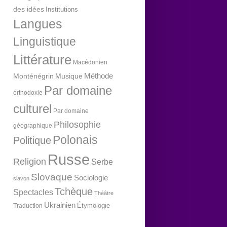
des idées
Institutions
Langues
Linguistique
Littérature
Macédonien
Méthode
Monténégrin
Musique
Par domaine
orthodoxie
culturel
Par domaine
Philosophie
géographique
Polonais
Politique
Russe
Religion
Serbe
Slovaque
Sociologie
slavon
Tchèque
Spectacles
Théâtre
Ukrainien
Étymologie
Traduction