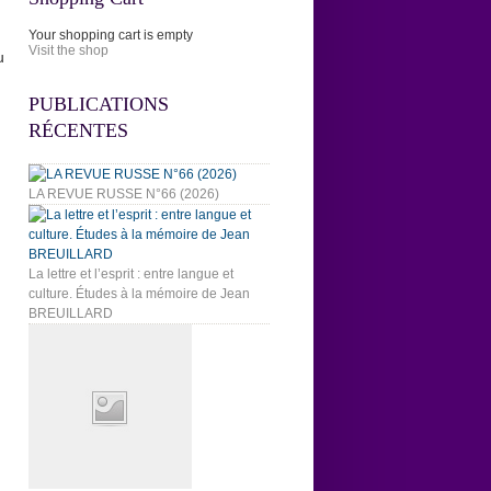
Your shopping cart is empty
Visit the shop
u
PUBLICATIONS
RÉCENTES
LA REVUE RUSSE N°66 (2026)
La lettre et l’esprit : entre langue et
culture. Études à la mémoire de Jean
BREUILLARD