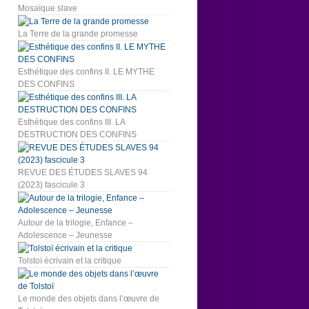
Mosaïque slave
La Terre de la grande promesse
Esthétique des confins II. LE MYTHE
DES CONFINS
Esthétique des confins III. LA
DESTRUCTION DES CONFINS
REVUE DES ÉTUDES SLAVES 94
(2023) fascicule 3
Autour de la trilogie, Enfance –
Adolescence – Jeunesse
Tolstoï écrivain et la critique
Le monde des objets dans l’œuvre de