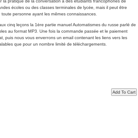
ir la pratique de la conversation à des étudiants francophones de
ndes écoles ou des classes terminales de lycée, mais il peut être
 par toute personne ayant les mêmes connaissances.
ux cinq leçons la 1ère partie manuel Automatismes du russe parlé de
ables au format MP3. Une fois la commande passée et le paiement
at, puis nous vous enverrons un email contenant les liens vers les
t valables que pour un nombre limité de téléchargements.