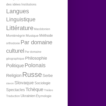
des idées
Institutions
Langues
Linguistique
Littérature
Macédonien
Méthode
Monténégrin
Musique
Par domaine
orthodoxie
culturel
Par domaine
Philosophie
géographique
Polonais
Politique
Russe
Religion
Serbe
Slovaque
Sociologie
slavon
Tchèque
Spectacles
Théâtre
Ukrainien
Étymologie
Traduction