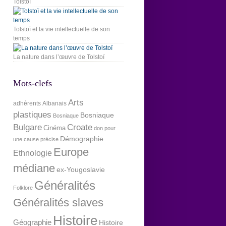
Tolstoï
Tolstoï et la vie intellectuelle de son
temps
La nature dans l’œuvre de Tolstoï
Mots-clefs
Arts
adhérents
Albanais
plastiques
Bosniaque
Bosniaque
Bulgare
Croate
Cinéma
don pour
Démographie
une cause précise
Europe
Ethnologie
médiane
ex-Yougoslavie
Généralités
Folklore
Généralités slaves
Histoire
Géographie
Histoire