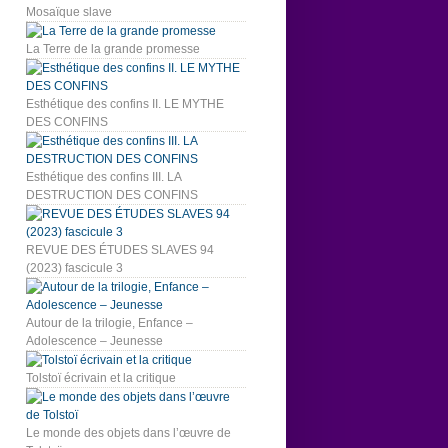
Mosaïque slave
La Terre de la grande promesse
Esthétique des confins II. LE MYTHE
DES CONFINS
Esthétique des confins III. LA
DESTRUCTION DES CONFINS
REVUE DES ÉTUDES SLAVES 94
(2023) fascicule 3
Autour de la trilogie, Enfance –
Adolescence – Jeunesse
Tolstoï écrivain et la critique
Le monde des objets dans l’œuvre de