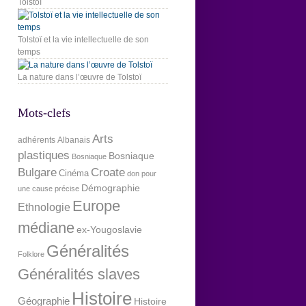
Tolstoï
Tolstoï et la vie intellectuelle de son
temps
La nature dans l’œuvre de Tolstoï
Mots-clefs
Arts
adhérents
Albanais
plastiques
Bosniaque
Bosniaque
Bulgare
Croate
Cinéma
don pour
Démographie
une cause précise
Europe
Ethnologie
médiane
ex-Yougoslavie
Généralités
Folklore
Généralités slaves
Histoire
Géographie
Histoire