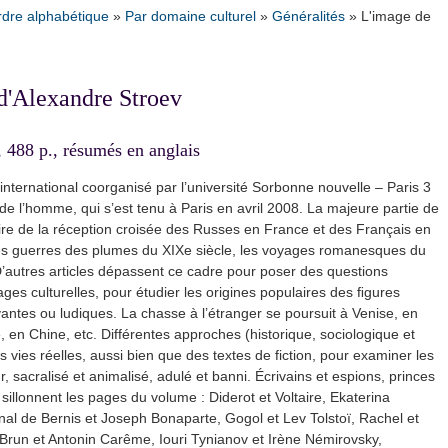
rdre alphabétique
»
Par domaine culturel
»
Généralités
»
L'image de
 d'Alexandre Stroev
488 p., résumés en anglais
 international coorganisé par l’université Sorbonne nouvelle – Paris 3
e l’homme, qui s’est tenu à Paris en avril 2008. La majeure partie de
toire de la réception croisée des Russes en France et des Français en
les guerres des plumes du XIXe siècle, les voyages romanesques du
 D’autres articles dépassent ce cadre pour poser des questions
ges culturelles, pour étudier les origines populaires des ﬁgures
avantes ou ludiques. La chasse à l’étranger se poursuit à Venise, en
 en Chine, etc. Différentes approches (historique, sociologique et
es vies réelles, aussi bien que des textes de fiction, pour examiner les
, sacralisé et animalisé, adulé et banni. Écrivains et espions, princes
 sillonnent les pages du volume : Diderot et Voltaire, Ekaterina
nal de Bernis et Joseph Bonaparte, Gogol et Lev Tolstoï, Rachel et
Brun et Antonin Carême, Iouri Tynianov et Irène Némirovsky,