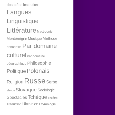
des idées
Institutions
Langues
Linguistique
Littérature
Macédonien
Méthode
Monténégrin
Musique
Par domaine
orthodoxie
culturel
Par domaine
Philosophie
géographique
Polonais
Politique
Russe
Religion
Serbe
Slovaque
Sociologie
slavon
Tchèque
Spectacles
Théâtre
Ukrainien
Étymologie
Traduction