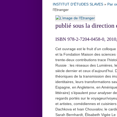
INSTITUT D'ÉTUDES SLAVES
»
Par o
l'Etranger
publié sous la direction
ISBN 978-2-7204-0458-0, 2010, 
Cet ouvrage est le fruit d’un colloque
et la Fondation Maison des sciences d
trente-deux contributions trace l’his
Russie : les réseaux des Lumières, 
siècle dernier et ceux d’aujourd’hui.
théoriques de la transmission des ima
identitaires, leurs transformations s
Espagne, en Angleterre, en Amérique,
littéraire) s’épaulent pour analyser d
regards portés sur le voyageur/voyeur
et artistes, comédiennes et cuisiniers
Dachkova et Ivan Chouvalov, le cardi
Sarah Bernhardt, Élisabeth Vigée Le 