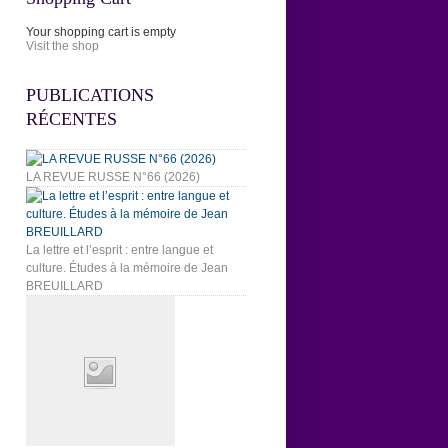
Your shopping cart is empty
Visit the shop
PUBLICATIONS
RÉCENTES
LA REVUE RUSSE N°66 (2026)
La lettre et l’esprit : entre langue et
culture. Études à la mémoire de Jean
BREUILLARD