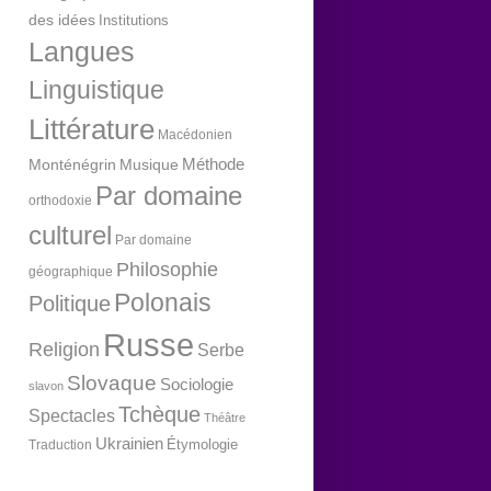
des idées
Institutions
Langues
Linguistique
Littérature
Macédonien
Méthode
Monténégrin
Musique
Par domaine
orthodoxie
culturel
Par domaine
Philosophie
géographique
Polonais
Politique
Russe
Religion
Serbe
Slovaque
Sociologie
slavon
Tchèque
Spectacles
Théâtre
Ukrainien
Étymologie
Traduction