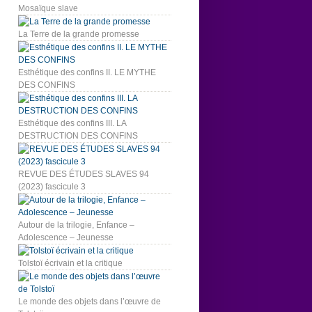
Mosaïque slave
La Terre de la grande promesse
Esthétique des confins II. LE MYTHE
DES CONFINS
Esthétique des confins III. LA
DESTRUCTION DES CONFINS
REVUE DES ÉTUDES SLAVES 94
(2023) fascicule 3
Autour de la trilogie, Enfance –
Adolescence – Jeunesse
Tolstoï écrivain et la critique
Le monde des objets dans l’œuvre de