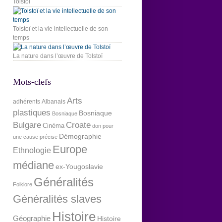
Tolstoï
Tolstoï et la vie intellectuelle de son
temps
La nature dans l’œuvre de Tolstoï
Mots-clefs
Arts
adhérents
Albanais
plastiques
Bosniaque
Bosniaque
Bulgare
Croate
Cinéma
don pour
Démographie
une cause précise
Europe
Ethnologie
médiane
ex-Yougoslavie
Généralités
Folklore
Généralités slaves
Histoire
Géographie
Histoire