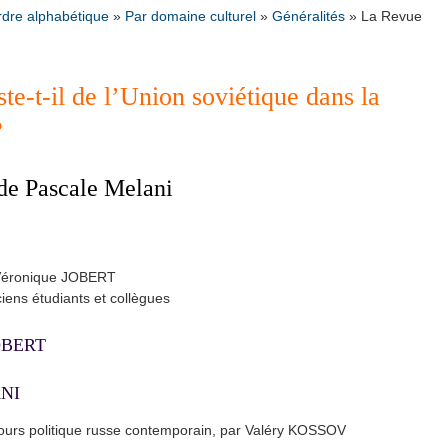
rdre alphabétique
»
Par domaine culturel
»
Généralités
»
La Revue
te-t-il de l’Union soviétique dans la
 ?
 de Pascale Melani
 Véronique JOBERT
ens étudiants et collègues
JOBERT
ANI
cours politique russe contemporain, par Valéry KOSSOV