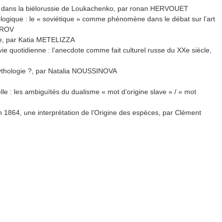
iki dans la biélorussie de Loukachenko, par ronan HERVOUET
ologique : le « soviétique » comme phénomène dans le débat sur l’art
NDROV
sse, par Katia METELIZZA
vie quotidienne : l’anecdote comme fait culturel russe du XXe siècle,
mythologie ?, par Natalia NOUSSINOVA
lle : les ambiguïtés du dualisme « mot d’origine slave » / « mot
n 1864, une interprétation de l’Origine des espèces, par Clément