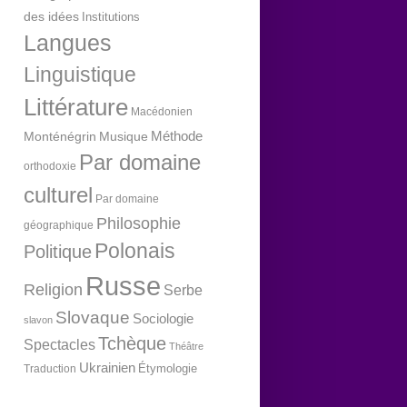
des idées
Institutions
Langues
Linguistique
Littérature
Macédonien
Méthode
Monténégrin
Musique
Par domaine
orthodoxie
culturel
Par domaine
Philosophie
géographique
Polonais
Politique
Russe
Religion
Serbe
Slovaque
Sociologie
slavon
Tchèque
Spectacles
Théâtre
Ukrainien
Étymologie
Traduction