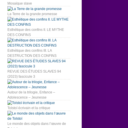
Mosaïque slave
La Terre de la grande promesse
Esthétique des confins II. LE MYTHE
DES CONFINS
Esthétique des confins III. LA
DESTRUCTION DES CONFINS
REVUE DES ÉTUDES SLAVES 94
(2023) fascicule 3
Autour de la trilogie, Enfance –
Adolescence – Jeunesse
Tolstoï écrivain et la critique
Le monde des objets dans l’œuvre de