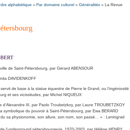
rdre alphabétique
»
Par domaine culturel
»
Généralités
»
La Revue
Pétersbourg
JOBERT
la ville de Saint-Pétersbourg, par Gérard ABENSOUR
r Anita DAVIDENKOFF
servit de base à la statue équestre de Pierre le Grand, ou l’ingéniosité
ourg et ses vicissitudes, par Michel NIQUEUX
atue d’Alexandre III, par Paolo Troubetzkoy, par Laure TROUBETZKOY
 ou la symbolique du pouvoir à Saint-Pétersbourg, par Ewa BERARD
 perdu sa physionomie, son allure, son nom, son passé… » : Leningrad
s de l’underground pétersbourgeois, 1970-2003, par Hélène HENRY