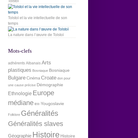
Tolstoï
Tolstoï et la vie intellectuelle de son
temps
La nature dans l’œuvre de Tolstoï
Mots-clefs
Arts
adhérents
Albanais
plastiques
Bosniaque
Bosniaque
Bulgare
Croate
Cinéma
don pour
Démographie
une cause précise
Europe
Ethnologie
médiane
ex-Yougoslavie
Généralités
Folklore
Généralités slaves
Histoire
Géographie
Histoire