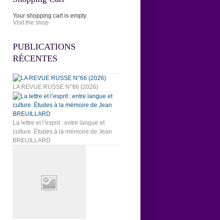
Your shopping cart is empty
Visit the shop
PUBLICATIONS
RÉCENTES
LA REVUE RUSSE N°66 (2026)
La lettre et l’esprit : entre langue et
culture. Études à la mémoire de Jean
BREUILLARD