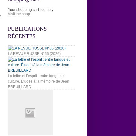
Your shopping cart is empty
Visit the shop
n
PUBLICATIONS
RÉCENTES
LA REVUE RUSSE N°66 (2026)
La lettre et l’esprit : entre langue et
culture. Études à la mémoire de Jean
BREUILLARD