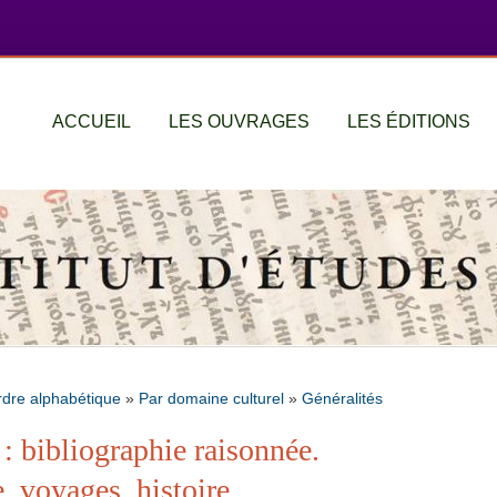
ACCUEIL
LES OUVRAGES
LES ÉDITIONS
rdre alphabétique
»
Par domaine culturel
»
Généralités
: bibliographie raisonnée.
, voyages, histoire