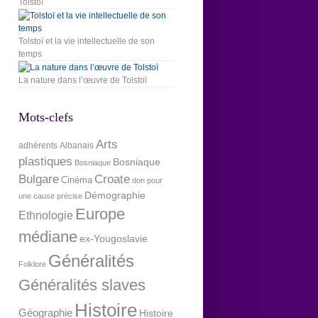
Tolstoï
Tolstoï et la vie intellectuelle de son
temps
La nature dans l’œuvre de Tolstoï
Mots-clefs
Arts
adhérents
Albanais
plastiques
Bosniaque
Bosniaque
Bulgare
Croate
Cinéma
don pour
Démographie
une cause précise
Europe
Ethnologie
médiane
ex-Yougoslavie
Généralités
Folklore
Généralités slaves
Histoire
Géographie
Histoire