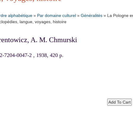
rdre alphabétique
»
Par domaine culturel
»
Généralités
»
La Pologne e
clopédies, langue, voyages, histoire
rentowicz, A. M. Chmurski
-7204-0047-2 , 1938, 420 p.