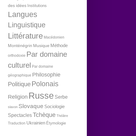
des idées
Institutions
Langues
Linguistique
Littérature
Macédonien
Méthode
Monténégrin
Musique
Par domaine
orthodoxie
culturel
Par domaine
Philosophie
géographique
Polonais
Politique
Russe
Religion
Serbe
Slovaque
Sociologie
slavon
Tchèque
Spectacles
Théâtre
Ukrainien
Étymologie
Traduction