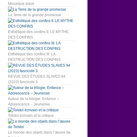
Mosaïque slave
La Terre de la grande promesse
Esthétique des confins II. LE MYTHE
DES CONFINS
Esthétique des confins III. LA
DESTRUCTION DES CONFINS
REVUE DES ÉTUDES SLAVES 94
(2023) fascicule 3
Autour de la trilogie, Enfance –
Adolescence – Jeunesse
Tolstoï écrivain et la critique
Le monde des objets dans l’œuvre de