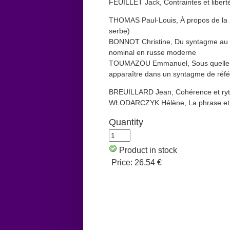
FEUILLET Jack, Contraintes et libert
THOMAS Paul-Louis, À propos de la 
serbe)
BONNOT Christine, Du syntagme au te
nominal en russe moderne
TOUMAZOU Emmanuel, Sous quelles co
apparaître dans un syntagme de référ
BREUILLARD Jean, Cohérence et rythm
WŁODARCZYK Hélène, La phrase et l’é
Quantity
Product in stock
Price:
26,54 €