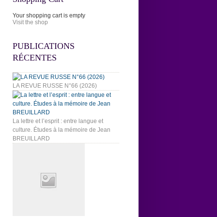
Your shopping cart is empty
Visit the shop
PUBLICATIONS
RÉCENTES
LA REVUE RUSSE N°66 (2026)
La lettre et l’esprit : entre langue et
culture. Études à la mémoire de Jean
BREUILLARD