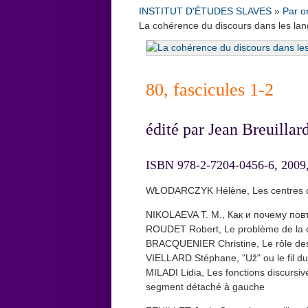
INSTITUT D'ÉTUDES SLAVES
»
Par o
La cohérence du discours dans les lan
80, fascicules 1-2
édité par Jean Breuilla
ISBN 978-2-7204-0456-6, 2009,
WŁODARCZYK Hélène, Les centres d’in
NIKOLAEVA T. M., Как и почему пов
ROUDET Robert, Le problème de la co
BRACQUENIER Christine, Le rôle des
VIELLARD Stéphane, "Už" ou le fil d
MILADI Lidia, Les fonctions discursiv
segment détaché à gauche