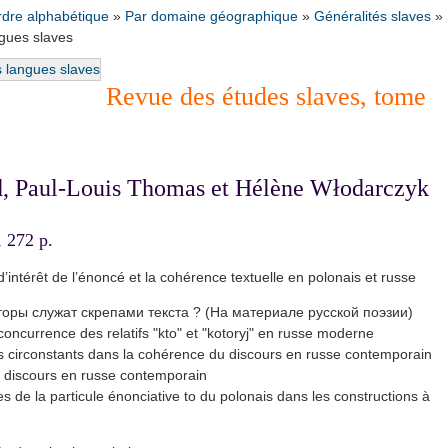
rdre alphabétique
»
Par domaine géographique
»
Généralités slaves
»
gues slaves
Revue des études slaves, tome
rd, Paul-Louis Thomas et Hélène Włodarczyk
 272 p.
térêt de l’énoncé et la cohérence textuelle en polonais et russe
торы служат скрепами текста ? (Hа материале русской поэзии)
ncurrence des relatifs "kto" et "kotoryj" en russe moderne
 circonstants dans la cohérence du discours en russe contemporain
u discours en russe contemporain
es de la particule énonciative to du polonais dans les constructions à