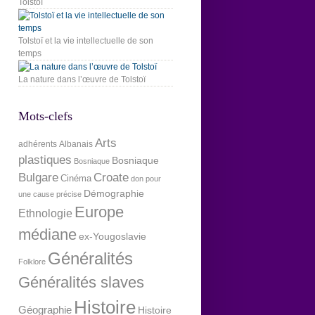
Tolstoï
Tolstoï et la vie intellectuelle de son
temps
La nature dans l’œuvre de Tolstoï
Mots-clefs
Arts
adhérents
Albanais
plastiques
Bosniaque
Bosniaque
Bulgare
Croate
Cinéma
don pour
Démographie
une cause précise
Europe
Ethnologie
médiane
ex-Yougoslavie
Généralités
Folklore
Généralités slaves
Histoire
Géographie
Histoire