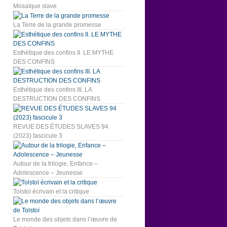
Mosaïque slave
La Terre de la grande promesse
Esthétique des confins II. LE MYTHE
DES CONFINS
Esthétique des confins III. LA
DESTRUCTION DES CONFINS
REVUE DES ÉTUDES SLAVES 94
(2023) fascicule 3
Autour de la trilogie, Enfance –
Adolescence – Jeunesse
Tolstoï écrivain et la critique
Le monde des objets dans l’œuvre de