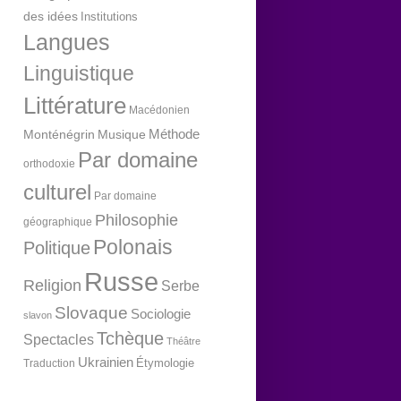
des idées
Institutions
Langues
Linguistique
Littérature
Macédonien
Méthode
Monténégrin
Musique
Par domaine
orthodoxie
culturel
Par domaine
Philosophie
géographique
Polonais
Politique
Russe
Religion
Serbe
Slovaque
Sociologie
slavon
Tchèque
Spectacles
Théâtre
Ukrainien
Étymologie
Traduction