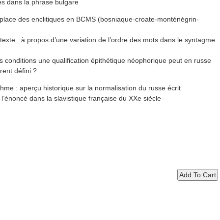
és dans la phrase bulgare
place des enclitiques en BCMS (bosniaque-croate-monténégrin-
xte : à propos d’une variation de l’ordre des mots dans le syntagme
nditions une qualification épithétique néophorique peut en russe
ent défini ?
e : aperçu historique sur la normalisation du russe écrit
noncé dans la slavistique française du XXe siècle