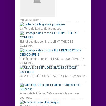
Mosaïque slave
La Terre de la grande promesse
Esthétique des confins II. LE MYTHE DES
CONFINS
Esthétique des confins III. LA DESTRUCTION DES
CONFINS
REVUE DES ÉTUDES SLAVES 94 (2023) fascicule
3
Autour de la trilogie, Enfance – Adolescence –
Jeunesse