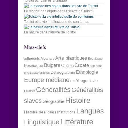
Tolstoï écrivain et la critique
Le monde des objets dans l’œuvre de Tolstoï
Tolstoï et la vie intellectuelle de son temps
La nature dans l’œuvre de Tolstoï
Mots-clefs
Arts plastiques
adhérents
Albanais
Bosniaque
Bulgare
Croate
Bosniaque
Cinéma
don pour
Ethnologie
Démographie
une cause précise
Europe médiane
ex-Yougoslavie
Généralités
Généralités
Folklore
Histoire
slaves
Géographie
Langues
Histoire des idées
Institutions
Littérature
Linguistique