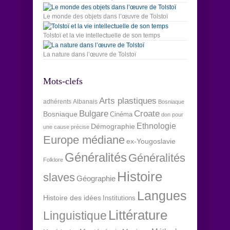
Le monde des objets dans l’œuvre de Tolstoï
Tolstoï et la vie intellectuelle de son temps
La nature dans l’œuvre de Tolstoï
Mots-clefs
Arts plastiques
adhérents
Albanais
Bosniaque
Bulgare
Croate
Bosniaque
Cinéma
don pour
Ethnologie
Démographie
une cause précise
Europe médiane
ex-Yougoslavie
Généralités
Généralités
Folklore
Histoire
slaves
Géographie
Langues
Histoire des idées
Institutions
Littérature
Linguistique