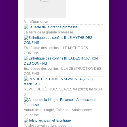
Mosaïque slave
La Terre de la grande promesse
Esthétique des confins II. LE MYTHE DES
CONFINS
Esthétique des confins III. LA DESTRUCTION DES
CONFINS
REVUE DES ÉTUDES SLAVES 94 (2023) fascicule
3
Autour de la trilogie, Enfance – Adolescence –
Jeunesse
Tolstoï écrivain et la critique