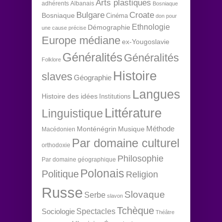
Arts plastiques
adhérents
Albanais
Bosniaque
Bulgare
Croate
Bosniaque
Cinéma
don pour
Ethnologie
Démographie
une cause précise
Europe médiane
ex-Yougoslavie
Généralités
Généralités
Folklore
Histoire
slaves
Géographie
Langues
Histoire des idées
Institutions
Littérature
Linguistique
Méthode
Monténégrin
Musique
Macédonien
Par domaine culturel
orthodoxie
Philosophie
Par domaine géographique
Polonais
Politique
Religion
Russe
Slovaque
Serbe
slavon
Tchèque
Spectacles
Sociologie
Théâtre