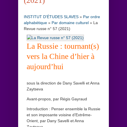
(2021)
INSTITUT D'ÉTUDES SLAVES
»
Par ordre
alphabétique
»
Par domaine culturel
»
La
Revue russe n° 57 (2021)
La Russie : tournant(s)
vers la Chine d’hier à
aujourd’hui
sous la direction de Dany Savelli et Anna
Zaytseva
Avant-propos, par Régis Gayraud
Introduction : Penser ensemble la Russie
et son imposante voisine d’Extrême-
Orient, par Dany Savelli et Anna
Zaytseva