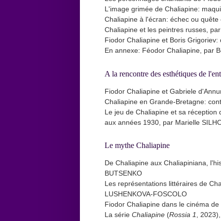
L'image grimée de Chaliapine: maqui
Chaliapine à l'écran: échec ou quê
Chaliapine et les peintres russes, p
Fiodor Chaliapine et Boris Grigoriev
En annexe: Féodor Chaliapine, par 
A la rencontre des esthétiques de l'en
Fiodor Chaliapine et Gabriele d'Annun
Chaliapine en Grande-Bretagne: con
Le jeu de Chaliapine et sa réception 
aux années 1930, par Marielle SIL
Le mythe Chaliapine
De Chaliapine aux Chaliapiniana, l'hi
BUTSENKO
Les représentations littéraires de Ch
LUSHENKOVA-FOSCOLO
Fiodor Chaliapine dans le cinéma d
La série
Chaliapine
(
Rossia 1
, 2023)