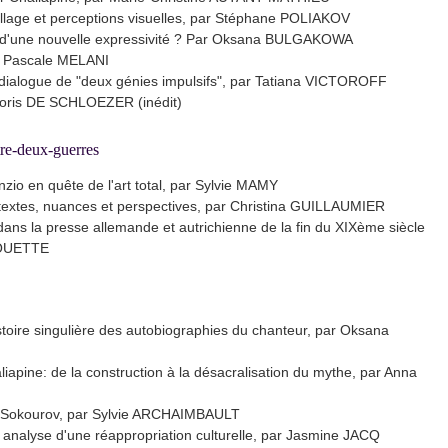
llage et perceptions visuelles, par Stéphane POLIAKOV
te d'une nouvelle expressivité ? Par Oksana BULGAKOWA
ar Pascale MELANI
: dialogue de "deux génies impulsifs", par Tatiana VICTOROFF
Boris DE SCHLOEZER (inédit)
tre-deux-guerres
zio en quête de l'art total, par Sylvie MAMY
textes, nuances et perspectives, par Christina GUILLAUMIER
dans la presse allemande et autrichienne de la fin du XIXème siècle
HOUETTE
stoire singulière des autobiographies du chanteur, par Oksana
aliapine: de la construction à la désacralisation du mythe, par Anna
e Sokourov, par Sylvie ARCHAIMBAULT
, analyse d'une réappropriation culturelle, par Jasmine JACQ