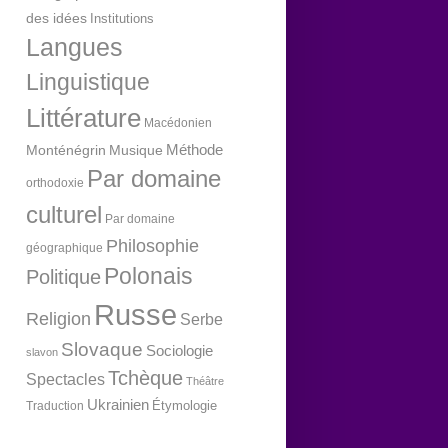
des idées
Institutions
Langues
Linguistique
Littérature
Macédonien
Méthode
Monténégrin
Musique
Par domaine
orthodoxie
culturel
Par domaine
Philosophie
géographique
Polonais
Politique
Russe
Religion
Serbe
Slovaque
Sociologie
slavon
Tchèque
Spectacles
Théâtre
Ukrainien
Étymologie
Traduction