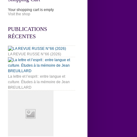
Your shopping cart is empty
Visit the shop
PUBLICATIONS
RÉCENTES
LA REVUE RUSSE N°66 (2026)
La lettre et l’esprit : entre langue et
culture. Études à la mémoire de Jean
BREUILLARD