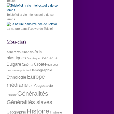
Tolstoï
Tolstoï et la vie intellectuelle de son
temps
La nature dans l’œuvre de Tolstoï
Mots-clefs
Arts
adhérents
Albanais
plastiques
Bosniaque
Bosniaque
Bulgare
Croate
Cinéma
don pour
Démographie
une cause précise
Europe
Ethnologie
médiane
ex-Yougoslavie
Généralités
Folklore
Généralités slaves
Histoire
Géographie
Histoire