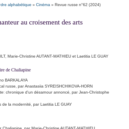
rdre alphabétique
»
Cinéma
»
Revue russe n°62 (2024)
hanteur au croisement des arts
ULT, Marie-Christine AUTANT-MATHIEU et Laetitia LE GUAY
oire de Chaliapine
Nino BARKALAYA
rt vocal russe, par Anastasiia SYREISHCHIKOVA-HORN
te
: chronique d'un désamour annoncé, par Jean-Christophe
es de la modernité, par Laetitia LE GUAY
r Chaliapine, par Marie-Christine AUTANT-MATHIEU