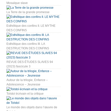
Mosaïque slave
La Terre de la grande promesse
Esthétique des confins II. LE MYTHE
DES CONFINS
Esthétique des confins III. LA
DESTRUCTION DES CONFINS
REVUE DES ÉTUDES SLAVES 94
(2023) fascicule 3
Autour de la trilogie, Enfance –
Adolescence – Jeunesse
Tolstoï écrivain et la critique
Le monde des objets dans l’œuvre de