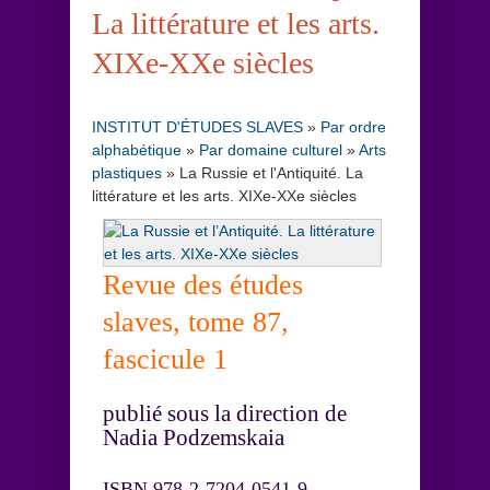
La littérature et les arts.
XIXe-XXe siècles
INSTITUT D'ÉTUDES SLAVES
»
Par ordre
alphabétique
»
Par domaine culturel
»
Arts
plastiques
»
La Russie et l'Antiquité. La
littérature et les arts. XIXe-XXe siècles
Revue des études
slaves, tome 87,
fascicule 1
publié sous la direction de
Nadia Podzemskaia
ISBN 978-2-7204-0541-9,