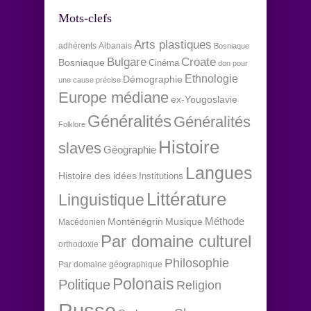
Mots-clefs
Arts plastiques
adhérents
Albanais
Bosniaque
Bulgare
Croate
Bosniaque
Cinéma
don pour
Ethnologie
Démographie
une cause précise
Europe médiane
ex-Yougoslavie
Généralités
Généralités
Folklore
Histoire
slaves
Géographie
Langues
Histoire des idées
Institutions
Littérature
Linguistique
Méthode
Monténégrin
Musique
Macédonien
Par domaine culturel
orthodoxie
Philosophie
Par domaine géographique
Polonais
Politique
Religion
Russe