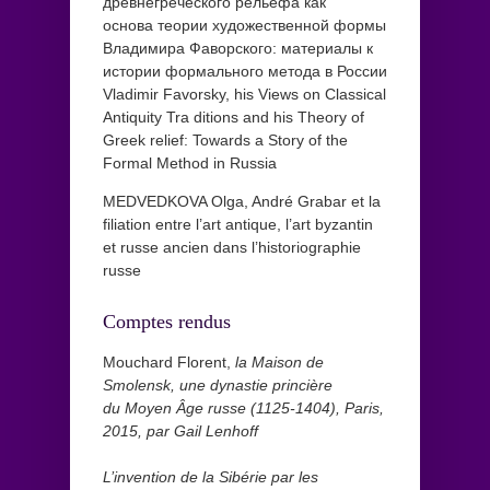
древнегреческого рельефа как
основа теории художественной формы
Владимира Фаворского: материалы к
истории формального метода в России
Vladimir Favorsky, his Views on Classical
Antiquity Tra ditions and his Theory of
Greek relief: Towards a Story of the
Formal Method in Russia
MEDVEDKOVA Olga, André Grabar et la
filiation entre l’art antique, l’art byzantin
et russe ancien dans l’historiographie
russe
Comptes rendus
Mouchard Florent,
la Maison de
Smolensk, une dynastie princière
du Moyen Âge russe (1125-1404), Paris,
2015, par Gail Lenhoff
L’invention de la Sibérie par les