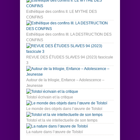
Esthétique des confins II. LE MYTHE DES
CONFINS
Esthétique des confins III. LA DESTRUCTION DES
CONFINS
REVUE DES ÉTUDES SLAVES 94 (2023) fascicule
3
Autour de la trilogie, Enfance – Adolescence –
Jeunesse
Tolstoï écrivain et la critique
Le monde des objets dans l’œuvre de Tolstoï
Tolstoï et la vie intellectuelle de son temps
La nature dans l’œuvre de Tolstoï