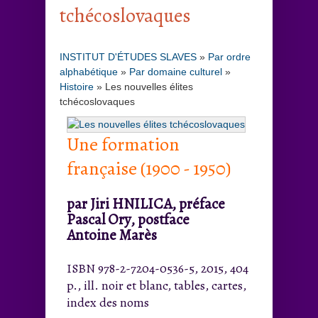
tchécoslovaques
INSTITUT D'ÉTUDES SLAVES
»
Par ordre
alphabétique
»
Par domaine culturel
»
Histoire
»
Les nouvelles élites
tchécoslovaques
Une formation
française (1900 - 1950)
par Jiri HNILICA, préface
Pascal Ory, postface
Antoine Marès
ISBN 978-2-7204-0536-5, 2015, 404
p., ill. noir et blanc, tables, cartes,
index des noms