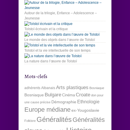
Autour de la trilogie, Enfance – Adolescence –
Jeunesse
Tolstoï écrivain et la critique
Le monde des objets dans l’œuvre de Tolstoï
Tolstoï et la vie intellectuelle de son temps
La nature dans l’œuvre de Tolstoï
Mots-clefs
Arts plastiques
adhérents
Albanais
Bosniaque
Bulgare
Croate
Bosniaque
Cinéma
don pour
Ethnologie
Démographie
une cause précise
Europe médiane
ex-Yougoslavie
Généralités
Généralités
Folklore