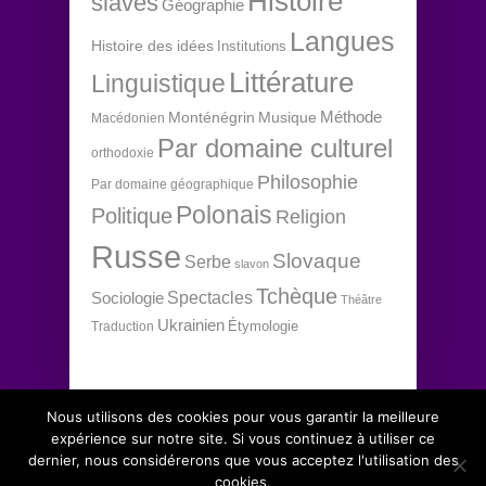
Histoire
slaves
Géographie
Langues
Histoire des idées
Institutions
Littérature
Linguistique
Méthode
Monténégrin
Musique
Macédonien
Par domaine culturel
orthodoxie
Philosophie
Par domaine géographique
Polonais
Politique
Religion
Russe
Slovaque
Serbe
slavon
Tchèque
Spectacles
Sociologie
Théâtre
Ukrainien
Étymologie
Traduction
Nous utilisons des cookies pour vous garantir la meilleure
expérience sur notre site. Si vous continuez à utiliser ce
dernier, nous considérerons que vous acceptez l'utilisation des
Copyright 2012 Institut d'études slaves, tous
↑
cookies.