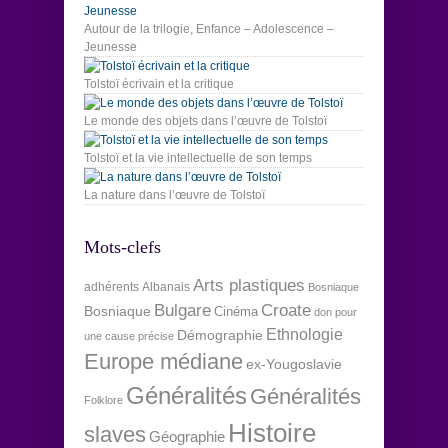
Autour de la trilogie, Enfance – Adolescence –
Jeunesse
Tolstoï écrivain et la critique
Le monde des objets dans l’œuvre de Tolstoï
Tolstoï et la vie intellectuelle de son temps
La nature dans l’œuvre de Tolstoï
Mots-clefs
Arts plastiques
adhérents
Albanais
Bosniaque
Bulgare
Croate
Bosniaque
Cinéma
don pour
Ethnologie
Démographie
une cause précise
Europe médiane
ex-Yougoslavie
Généralités
Généralités
Folklore
Histoire
slaves
Géographie