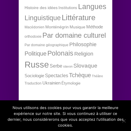
Langues
Histoire des idées
Institutions
Littérature
Linguistique
Méthode
Monténégrin
Musique
Macédonien
Par domaine culturel
orthodoxie
Philosophie
Par domaine géographique
Polonais
Politique
Religion
Russe
Slovaque
Serbe
slavon
Tchèque
Spectacles
Sociologie
Théâtre
Ukrainien
Étymologie
Traduction
Nous utilisons des cookies pour vous garantir la meilleure
expérience sur notre site. Si vous continuez à utiliser ce
dernier, nous considérerons que vous acceptez l'utilisation des
Copyright 2012 Institut d'études slaves, tous
↑
cookies.
droits réservés.