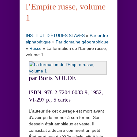
l’Empire russe, volume
1
INSTITUT D'ÉTUDES SLAVES
»
Par ordre
alphabétique
»
Par domaine géographique
»
Russe
»
La formation de l'Empire russe,
volume 1
par Boris NOLDE
ISBN 978-2-7204-0033-9, 1952,
VI-297 p., 5 cartes
L'auteur de cet ouvrage est mort avant
d'avoir pu le mener à son terme. Son
dessein était ambitieux et vaste. Il
consistait à décrire comment un petit
État nordique du XVIe siècle, situé loin