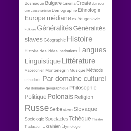
Bulgare
Croate
Bosniaque
Cinéma
don pour
Ethnologie
Démographie
une cause précise
Europe médiane
ex-Yougoslavie
Généralités
Généralités
Folklore
Histoire
slaves
Géographie
Langues
Histoire des idées
Institutions
Littérature
Linguistique
Méthode
Monténégrin
Musique
Macédonien
Par domaine culturel
orthodoxie
Philosophie
Par domaine géographique
Polonais
Politique
Religion
Russe
Slovaque
Serbe
slavon
Tchèque
Spectacles
Sociologie
Théâtre
Ukrainien
Étymologie
Traduction