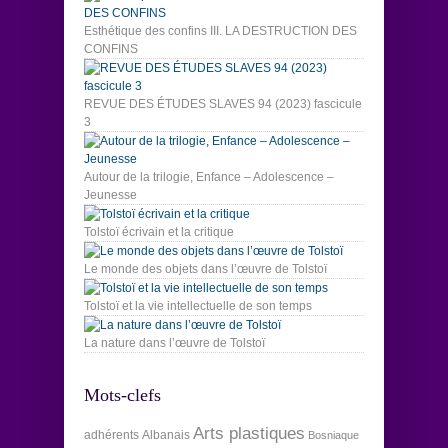
Esthétique des confins III. LA DESTRUCTION DES
CONFINS
REVUE DES ÉTUDES SLAVES 94 (2023) fascicule
3
Autour de la trilogie, Enfance – Adolescence –
Jeunesse
Tolstoï écrivain et la critique
Le monde des objets dans l’œuvre de Tolstoï
Tolstoï et la vie intellectuelle de son temps
La nature dans l’œuvre de Tolstoï
Mots-clefs
Arts plastiques
adhérents
Albanais
Bosniaque