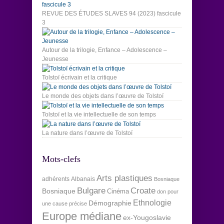
REVUE DES ÉTUDES SLAVES 94 (2023) fascicule
3
Autour de la trilogie, Enfance – Adolescence –
Jeunesse
Tolstoï écrivain et la critique
Le monde des objets dans l’œuvre de Tolstoï
Tolstoï et la vie intellectuelle de son temps
La nature dans l’œuvre de Tolstoï
Mots-clefs
Arts plastiques
adhérents
Albanais
Bosniaque
Bulgare
Croate
Bosniaque
Cinéma
don pour
Ethnologie
Démographie
une cause précise
Europe médiane
ex-Yougoslavie