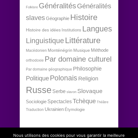
Généralités
Généralités
Folklore
Histoire
slaves
Géographie
Langues
Histoire des idées
Institutions
Littérature
Linguistique
Méthode
Monténégrin
Musique
Macédonien
Par domaine culturel
orthodoxie
Philosophie
Par domaine géographique
Polonais
Politique
Religion
Russe
Slovaque
Serbe
slavon
Tchèque
Spectacles
Sociologie
Théâtre
Ukrainien
Étymologie
Traduction
Nous utilisons des cookies pour vous garantir la meilleure