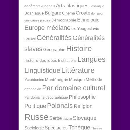
Arts plastiques
adhérents
Albanais
Bosniaque
Bulgare
Croate
Bosniaque
Cinéma
don pour
Ethnologie
Démographie
une cause précise
Europe médiane
ex-Yougoslavie
Généralités
Généralités
Folklore
Histoire
slaves
Géographie
Langues
Histoire des idées
Institutions
Littérature
Linguistique
Méthode
Monténégrin
Musique
Macédonien
Par domaine culturel
orthodoxie
Philosophie
Par domaine géographique
Polonais
Politique
Religion
Russe
Slovaque
Serbe
slavon
Tchèque
Spectacles
Sociologie
Théâtre