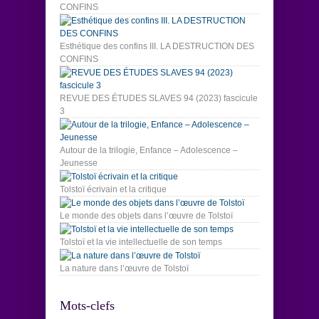
CONFINS
Esthétique des confins III. LA DESTRUCTION DES
CONFINS
REVUE DES ÉTUDES SLAVES 94 (2023) fascicule
3
Autour de la trilogie, Enfance – Adolescence –
Jeunesse
Tolstoï écrivain et la critique
Le monde des objets dans l’œuvre de Tolstoï
Tolstoï et la vie intellectuelle de son temps
La nature dans l’œuvre de Tolstoï
Mots-clefs