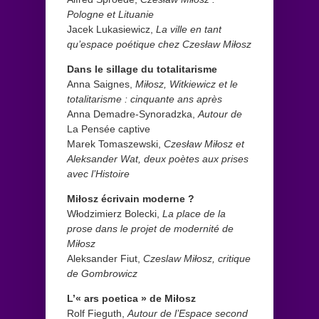
Pologne et Lituanie
Jacek Lukasiewicz,
La ville en tant
qu’espace poétique chez Czesław Miłosz
Dans le sillage du totalitarisme
Anna Saignes,
Miłosz, Witkiewicz et le
totalitarisme : cinquante ans après
Anna Demadre-Synoradzka,
Autour de
La Pensée captive
Marek Tomaszewski,
Czesław Miłosz et
Aleksander Wat, deux poètes aux prises
avec l’Histoire
Miłosz écrivain moderne ?
Włodzimierz Bolecki,
La place de la
prose dans le projet de modernité de
Miłosz
Aleksander Fiut,
Czeslaw Miłosz, critique
de Gombrowicz
L’« ars poetica » de Miłosz
Rolf Fieguth,
Autour de l’Espace second