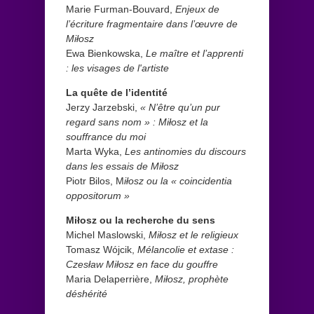
Marie Furman-Bouvard,
Enjeux de
l’écriture fragmentaire dans l’œuvre de
Miłosz
Ewa Bienkowska,
Le maître et l’apprenti
: les visages de l'artiste
La quête de l’identité
Jerzy Jarzebski,
« N’être qu’un pur
regard sans nom » : Miłosz et la
souffrance du moi
Marta Wyka,
Les antinomies du discours
dans les essais de Miłosz
Piotr Bilos, M
iłosz ou la « coincidentia
oppositorum »
Miłosz ou la recherche du sens
Michel Maslowski,
Miłosz et le religieux
Tomasz Wójcik,
Mélancolie et extase :
Czesław Miłosz en face du gouffre
Maria Delaperrière,
Miłosz, prophète
déshérité