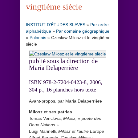
vingtième siècle
INSTITUT D'ÉTUDES SLAVES
»
Par ordre
alphabétique
»
Par domaine géographique
»
Polonais
»
Czesław Miłosz et le vingtième
siècle
publié sous la direction de
Maria Delaperrière
ISBN 978-2-7204-0423-8, 2006,
304 p., 16 planches hors texte
Avant-propos, par Maria Delaperrière
Miłosz et ses patries
Tomas Venclova,
Miłosz, « poète des
Deux Nations »
Luigi Marinelli,
Miłosz et l’autre Europe
Alfred Sproede,
Czesław Miłosz :