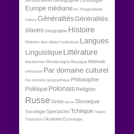
Ethnologie
Démographie
une cause précise
Europe médiane
ex-Yougoslavie
Généralités
Généralités
Folklore
Histoire
slaves
Géographie
Langues
Histoire des idées
Institutions
Littérature
Linguistique
Méthode
Monténégrin
Musique
Macédonien
Par domaine culturel
orthodoxie
Philosophie
Par domaine géographique
Polonais
Politique
Religion
Russe
Slovaque
Serbe
slavon
Tchèque
Spectacles
Sociologie
Théâtre
Ukrainien
Étymologie
Traduction