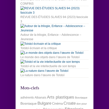
CONFINS
REVUE DES ÉTUDES SLAVES 94 (2023) fascicule
3
Autour de la trilogie, Enfance – Adolescence –
Jeunesse
Tolstoï écrivain et la critique
Le monde des objets dans l’œuvre de Tolstoï
Tolstoï et la vie intellectuelle de son temps
La nature dans l’œuvre de Tolstoï
Mots-clefs
Arts plastiques
adhérents
Albanais
Bosniaque
Bulgare
Croate
Bosniaque
Cinéma
don pour