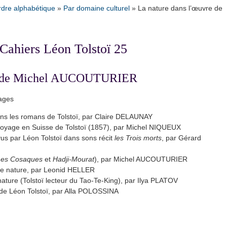
rdre alphabétique
»
Par domaine culturel
»
La nature dans l’œuvre de
Cahiers Léon Tolstoï 25
ion de Michel AUCOUTURIER
ages
dans les romans de Tolstoï, par Claire DELAUNAY
u voyage en Suisse de Tolstoï (1857), par Michel NIQUEUX
vus par Léon Tolstoï dans sons récit
les Trois morts
, par Gérard
Les Cosaques
et
Hadji-Mourat
), par Michel AUCOUTURIER
ntre nature, par Leonid HELLER
 nature (Tolstoï lecteur du Tao-Te-King), par Ilya PLATOV
e de Léon Tolstoï, par Alla POLOSSINA