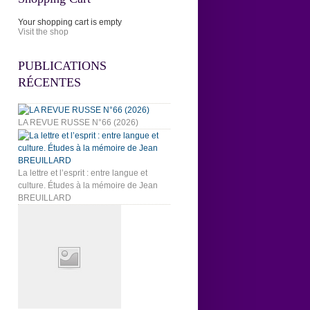
Your shopping cart is empty
Visit the shop
PUBLICATIONS
RÉCENTES
LA REVUE RUSSE N°66 (2026)
La lettre et l’esprit : entre langue et
culture. Études à la mémoire de Jean
BREUILLARD