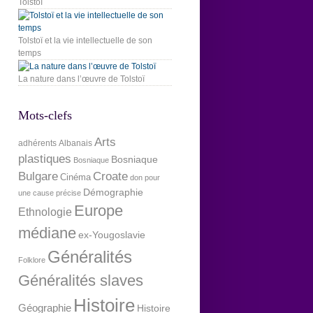
Tolstoï
Tolstoï et la vie intellectuelle de son
temps
La nature dans l’œuvre de Tolstoï
Mots-clefs
Arts
adhérents
Albanais
plastiques
Bosniaque
Bosniaque
Bulgare
Croate
Cinéma
don pour
Démographie
une cause précise
Europe
Ethnologie
médiane
ex-Yougoslavie
Généralités
Folklore
Généralités slaves
Histoire
Géographie
Histoire