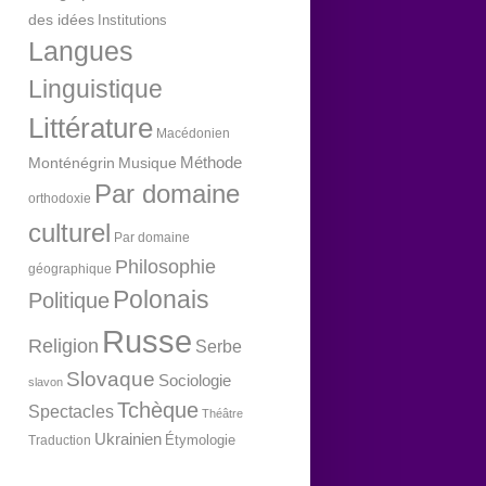
des idées
Institutions
Langues
Linguistique
Littérature
Macédonien
Méthode
Monténégrin
Musique
Par domaine
orthodoxie
culturel
Par domaine
Philosophie
géographique
Polonais
Politique
Russe
Religion
Serbe
Slovaque
Sociologie
slavon
Tchèque
Spectacles
Théâtre
Ukrainien
Étymologie
Traduction