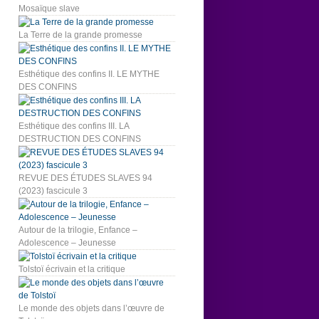
Mosaïque slave
La Terre de la grande promesse
Esthétique des confins II. LE MYTHE
DES CONFINS
Esthétique des confins III. LA
DESTRUCTION DES CONFINS
REVUE DES ÉTUDES SLAVES 94
(2023) fascicule 3
Autour de la trilogie, Enfance –
Adolescence – Jeunesse
Tolstoï écrivain et la critique
Le monde des objets dans l’œuvre de