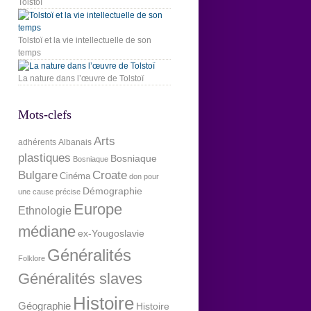
Tolstoï
Tolstoï et la vie intellectuelle de son
temps
La nature dans l’œuvre de Tolstoï
Mots-clefs
Arts
adhérents
Albanais
plastiques
Bosniaque
Bosniaque
Bulgare
Croate
Cinéma
don pour
Démographie
une cause précise
Europe
Ethnologie
médiane
ex-Yougoslavie
Généralités
Folklore
Généralités slaves
Histoire
Géographie
Histoire