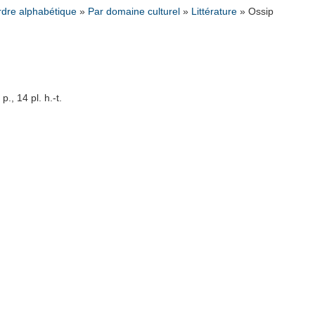
rdre alphabétique
»
Par domaine culturel
»
Littérature
»
Ossip
, 14 pl. h.-t.