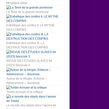
Mosaïque slave
La Terre de la grande promesse
Esthétique des confins II. LE MYTHE
DES CONFINS
Esthétique des confins III. LA
DESTRUCTION DES CONFINS
REVUE DES ÉTUDES SLAVES 94
(2023) fascicule 3
Autour de la trilogie, Enfance –
Adolescence – Jeunesse
Tolstoï écrivain et la critique
Le monde des objets dans l’œuvre de