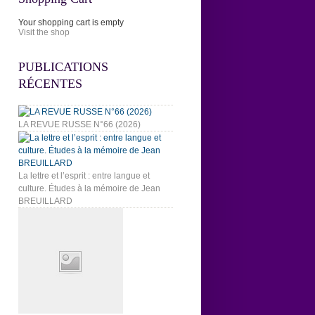
Your shopping cart is empty
Visit the shop
PUBLICATIONS
RÉCENTES
LA REVUE RUSSE N°66 (2026)
La lettre et l’esprit : entre langue et
culture. Études à la mémoire de Jean
BREUILLARD