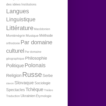
des idées
Institutions
Langues
Linguistique
Littérature
Macédonien
Méthode
Monténégrin
Musique
Par domaine
orthodoxie
culturel
Par domaine
Philosophie
géographique
Polonais
Politique
Russe
Religion
Serbe
Slovaque
Sociologie
slavon
Tchèque
Spectacles
Théâtre
Ukrainien
Étymologie
Traduction