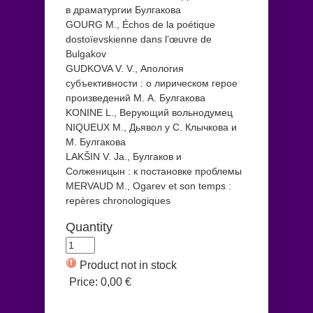
в драматургии Булгакова
GOURG M., Échos de la poétique
dostoïevskienne dans l’œuvre de
Bulgakov
GUDKOVA V. V., Апология
субъективности : о лирическом герое
произведений М. А. Булгакова
KONINE L., Верующий вольнодумец
NIQUEUX M., Дьявол у С. Клычкова и
М. Булгакова
LAKŠIN V. Ja., Булгаков и
Солженицын : к постановке проблемы
MERVAUD M., Ogarev et son temps :
repères chronologiques
Quantity
Product not in stock
Price:
0,00 €