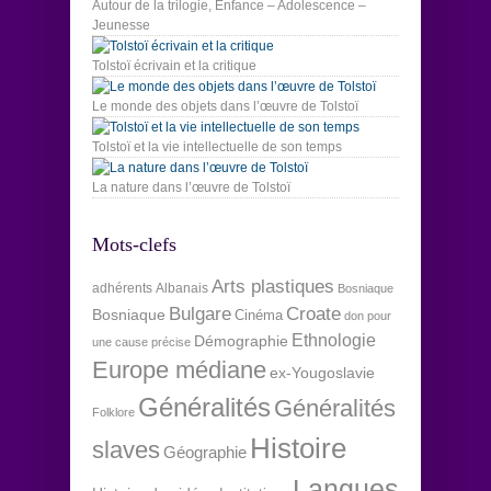
Autour de la trilogie, Enfance – Adolescence –
Jeunesse
Tolstoï écrivain et la critique
Le monde des objets dans l’œuvre de Tolstoï
Tolstoï et la vie intellectuelle de son temps
La nature dans l’œuvre de Tolstoï
Mots-clefs
Arts plastiques
adhérents
Albanais
Bosniaque
Bulgare
Croate
Bosniaque
Cinéma
don pour
Ethnologie
Démographie
une cause précise
Europe médiane
ex-Yougoslavie
Généralités
Généralités
Folklore
Histoire
slaves
Géographie
Langues