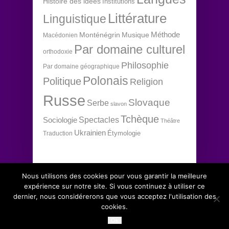
Histoire des idées
Institutions
Littérature
Linguistique
Méthode
Monténégrin
Musique
Macédonien
Par domaine culturel
orthodoxie
Philosophie
Par domaine géographique
Polonais
Politique
Religion
Russe
Slovaque
Serbe
slavon
Tchèque
Spectacles
Sociologie
Théâtre
Ukrainien
Étymologie
Traduction
Nous utilisons des cookies pour vous garantir la meilleure
expérience sur notre site. Si vous continuez à utiliser ce
dernier, nous considérerons que vous acceptez l'utilisation des
Copyright 2012 Institut d'études slaves, tous
↑
cookies.
droits réservés.
Ok
Conditions générales de vente
.