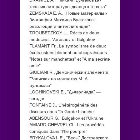
классик литературы двадцатого века"
ZEMSKAJA E. A., "Новые материалы к
биографии Михаила Булгакова :
революция и интеллигенция"
TROUBETZKOY L., Récits de deux
médecins : Veresaev et Bulgakov
FLAMANT Fr., Le symbolisme de deux
écrits ostensiblement autobiograhiques :
"Notes sur manchettes" et "À ma secrète
amie"
GIULIANI R., Демонический элемент в
"Записках на манжетах М. А.
Булгакова"
LOGHINOVSKI E., "Дьяволиада" —
сегодня
FONTAINE J., L’hétérogénéité des
discours dans "la Garde blanche"
ABENSOUR G., Bulgakov et l’Ukraine
AMIARD-CHEVREL Cl., Les procédés
comiques dans "l’Île pourpre"
ERYKALOVA I. E., "Бесы" Достоевского