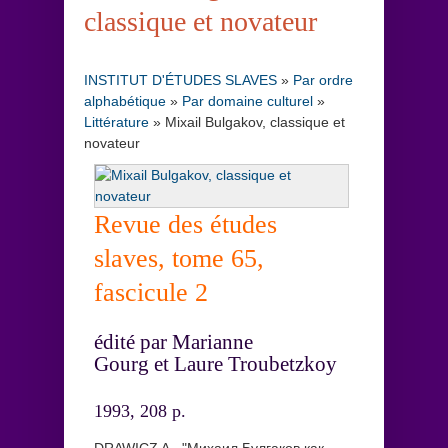
classique et novateur
INSTITUT D'ÉTUDES SLAVES
»
Par ordre
alphabétique
»
Par domaine culturel
»
Littérature
»
Mixail Bulgakov, classique et
novateur
Revue des études
slaves, tome 65,
fascicule 2
édité par Marianne
Gourg et Laure Troubetzkoy
1993, 208 p.
DRAWICZ A., "Михаил Булгаков как