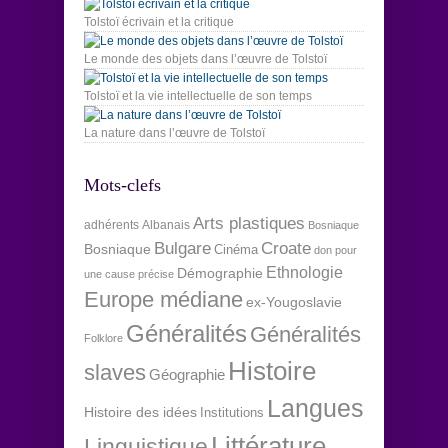
Tolstoï écrivain et la critique
Le monde des objets dans l’œuvre de Tolstoï
Tolstoï et la vie intellectuelle de son temps
La nature dans l’œuvre de Tolstoï
Mots-clefs
Arts plastiques
adhérents
Albanais
Bosniaque
Bulgare
Croate
Bosniaque
Cinéma
don pour
Ethnologie
Démographie
une cause précise
Europe médiane
ex-Yougoslavie
Généralités
Généralités
Folklore
Histoire
slaves
Géographie
Langues
Histoire des idées
Institutions
Littérature
Linguistique