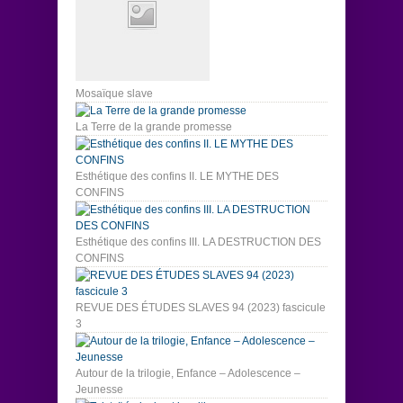
Mosaïque slave
La Terre de la grande promesse
Esthétique des confins II. LE MYTHE DES
CONFINS
Esthétique des confins III. LA DESTRUCTION DES
CONFINS
REVUE DES ÉTUDES SLAVES 94 (2023) fascicule
3
Autour de la trilogie, Enfance – Adolescence –
Jeunesse