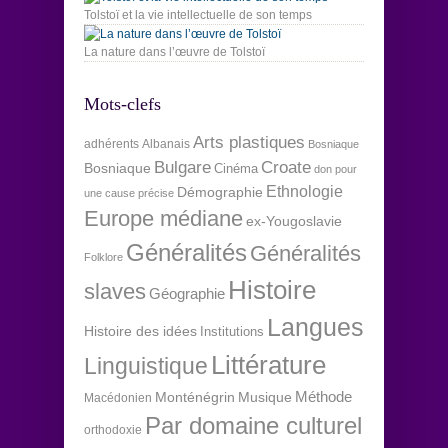
Tolstoï et la vie intellectuelle de son temps
La nature dans l’œuvre de Tolstoï
Mots-clefs
Arts plastiques
adhérents
Albanais
Bosniaque
Bulgare
Croate
Bosniaque
Cinéma
don pour
Ethnologie
Démographie
une cause précise
Europe médiane
ex-Yougoslavie
Généralités
Généralités
Folklore
Histoire
slaves
Géographie
Langues
Histoire des idées
Institutions
Littérature
Linguistique
Méthode
Monténégrin
Musique
Macédonien
Par domaine culturel
orthodoxie